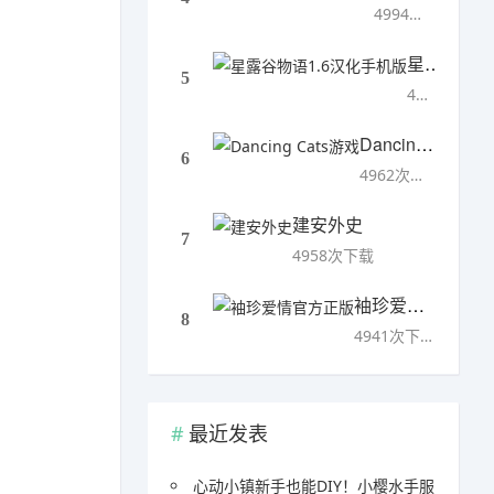
4994次下载
星露谷物语1.6汉化手机版
5
4993次下载
Dancing Cats游戏
6
4962次下载
建安外史
7
4958次下载
袖珍爱情官方正版
8
4941次下载
最近发表
心动小镇新手也能DIY！小樱水手服