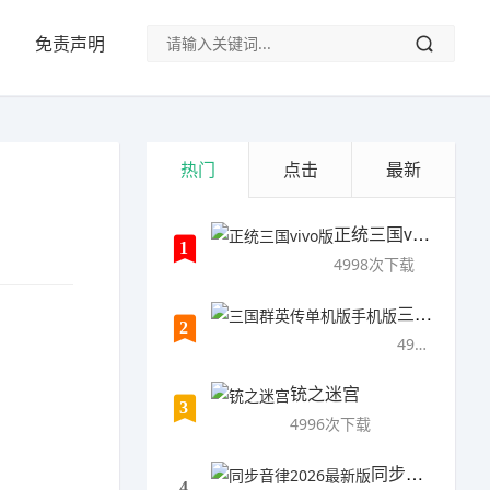
免责声明
热门
点击
最新
正统三国vivo版
1
4998次下载
三国群英传单机版手机版
2
4997次下载
铳之迷宫
3
4996次下载
同步音律2026最新版
4