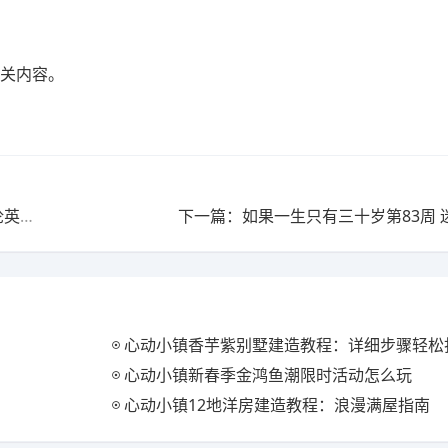
相关内容。
上一篇：杨家将演义11月心源共振丨霜天会英雄✦煨酒论英豪✦风云一盏茶✦
下一篇：如果一生只有三十岁第83周 
心动小镇香芋紫别墅建造教程：详细步骤轻松打
心动小镇新春季金鸿鱼潮限时活动怎么玩
心动小镇12地洋房建造教程：浪漫满屋指南