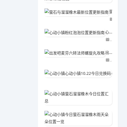
萤石与溜溜橡木最新位置更新指南
06-02
心动小镇粉红泡泡位置更新指南
06-02
出发吧麦芬六转法师螺旋丸攻略
04-15
心动小镇心动小镇10.22今日兑换码
04-2
心动小
06-0
心动小
06-0