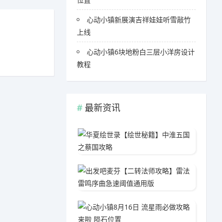
心动小镇新展演吉祥娃娃听雪敲竹
上线
心动小镇6块地粉白三层小洋房设计
教程
最新资讯
华夏绘
05-1
出发吧
04-1
心动小镇
05-0