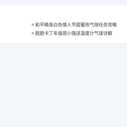
和平精英白色情人节甜蜜热气球任务攻略
跑跑卡丁车值周小强送温度计气球详解