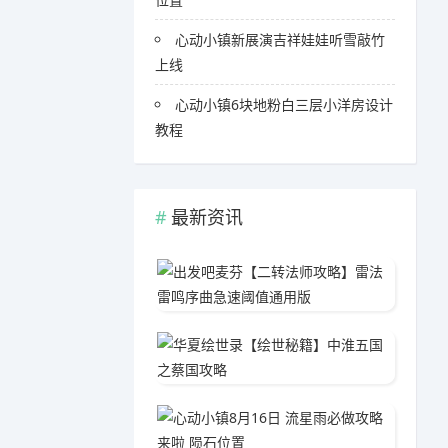
心动小镇新展演吉祥娃娃听雪敲竹
上线
心动小镇6块地粉白三层小洋房设计
教程
最新资讯
出发吧
04-1
华夏绘
05-1
心动小镇
05-0