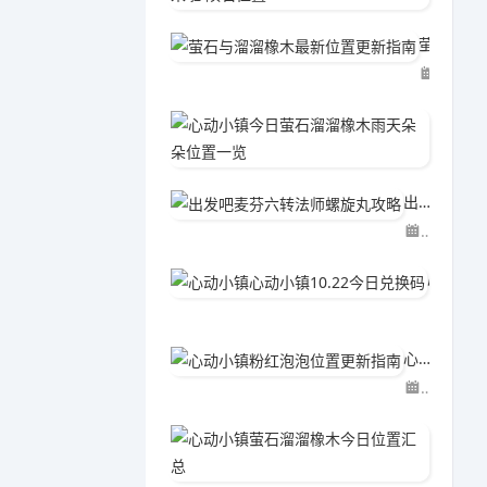
萤石与溜溜橡木最新位置更新指南
06-02
心动小
06-0
出发吧麦芬六转法师螺旋丸攻略
04-15
心动小镇心动小镇10.22今日兑换码
04-2
心动小镇粉红泡泡位置更新指南
06-02
心动小
06-0