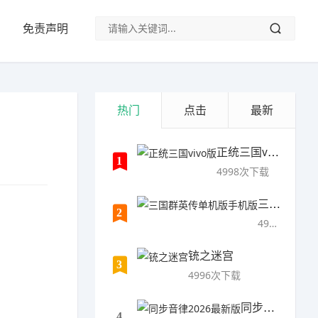
免责声明
热门
点击
最新
正统三国vivo版
1
4998次下载
三国群英传单机版手机版
2
4997次下载
铳之迷宫
3
4996次下载
同步音律2026最新版
4