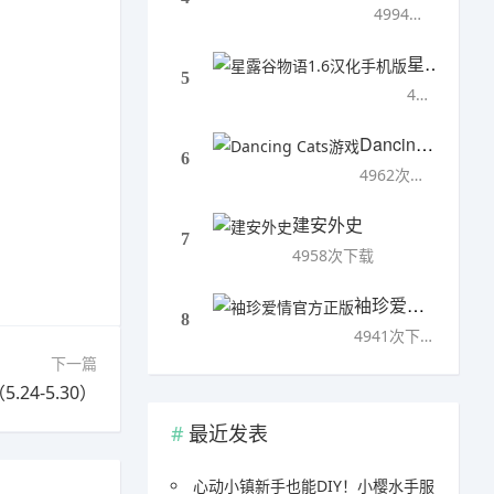
4994次下载
星露谷物语1.6汉化手机版
5
4993次下载
Dancing Cats游戏
6
4962次下载
建安外史
7
4958次下载
袖珍爱情官方正版
8
4941次下载
下一篇
4-5.30）
最近发表
心动小镇新手也能DIY！小樱水手服