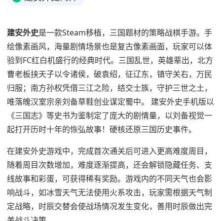
建安外史
是一款Steam移植，三国题材的策略战棋手游。手
绘像素画风，海量剧情场景也是复古像素画面，玩家可以体
验到FC红白机盛行的经典时代。三国乱世，英雄辈出，北方
曹老板挟天子以令诸侯，破袁绍，征辽东，镇守关右，万民
归服；南方孙权凭借三江之险，结交士族，守护三世之土，
唯落魄汉室宗亲刘备草鞋创业谋定蜀中。 建安外史手机版以
《三国志》等史书为鉴制定了庞大的剧情量，以刘备视觉一
起打开历时十年的恢弘故事！硬核还原三国历史事件。
在建安外史游戏中，完成首次通关后可进入更高难度周目，
随着周目次数增加，难度逐渐提高，还会解锁隐藏任务、支
线故事和彩蛋，可获得稀有奖励。游戏内的不同天气也会影
响战斗，如冰雪天气无法使用火系攻击，玩家需根据天气制
定战略，时辰交替会使战场情况发生变化，善用时辰做出完
美战斗决策。