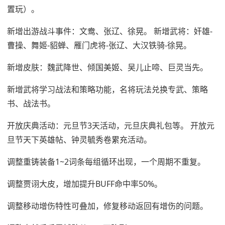
置玩）。
新增出游战斗事件：文鸯、张辽、徐晃。 新增武将：奸雄-
曹操、舞姬-貂蝉、雁门虎将-张辽、大汉铁骑-徐晃。
新增皮肤：魏武降世、倾国美姬、吴儿止啼、巨灵当先。
新增武将学习战法和策略功能，名将玩法兑换专武、策略
书、战法书。
开放庆典活动：元旦节3天活动，元旦庆典礼包等。 开放元
旦节天下英雄帖、钟灵毓秀卷累充活动。
调整重铸装备1~2词条每组循环出现，一个周期不重复。
调整贾诩大皮，增加提升BUFF命中率50%。
调整移动增伤特性可叠加，修复移动返回有增伤的问题。