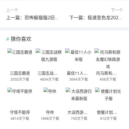
上一个
下一个
上一篇：恐怖躲猫猫2旧版本
下一篇：极速变色龙2026最新版
猜你喜欢
三国志霸道
三国志战棋版九游版
最佳11人小米版
托马斯和朋友魔幻铁路游戏
2032次下载
4634次下载
3694次下载
408次下载
守塔不能停
夺帅
大话西游归来最新版
使魔计划光子服
4814次下载
1898次下载
745次下载
612次下载