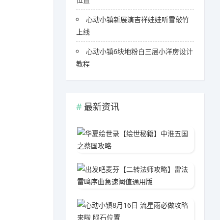
心动小镇新展演吉祥娃娃听雪敲竹
上线
心动小镇6块地粉白三层小洋房设计
教程
最新资讯
华夏绘
05-1
出发吧
04-1
心动小镇
05-0