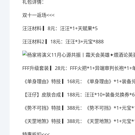
礼包详情：
双十一返场<<<
汪汪材料 ▎8元：汪汪*1+天赋果*5
汪汪材料2 ▎18元：汪汪*3+元宝*888
FFF升级套装 ▎28元：FFF火把*1+异端审判长袍*1+
《单身理由》特技 ▎168元：《单身理由》*1+装备兑
【汪仔】皮肤合成 ▎188元：汪汪*10+装备兑换券*6
《势不可挡》特技 ▎388元：《势不可挡》*1+元宝*1
《天罡地煞》特技 ▎388元：《天罡地煞》*1+元宝*1
特惠折扣<<<