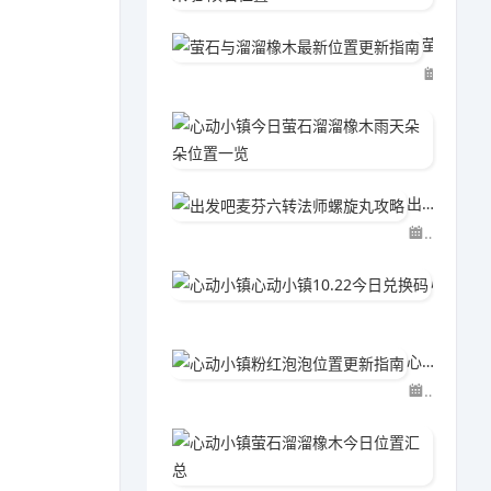
萤石与溜溜橡木最新位置更新指南
06-02
心动小
06-0
出发吧麦芬六转法师螺旋丸攻略
04-15
心动小镇心动小镇10.22今日兑换码
04-2
心动小镇粉红泡泡位置更新指南
06-02
心动小
06-0