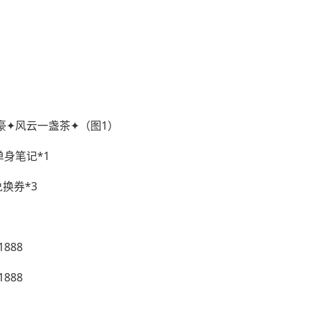
单身笔记*1
换券*3
888
888