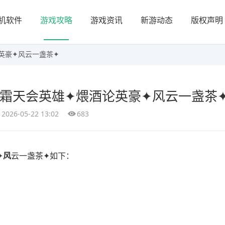
机软件
游戏攻略
游戏资讯
新游动态
版权声明
英豪✦风云一盏茶✦
丨霜天会英雄✦煨酒论英豪✦风云一盏茶
2026-05-22 13:02
683
✦
风
云一盏茶✦如下：