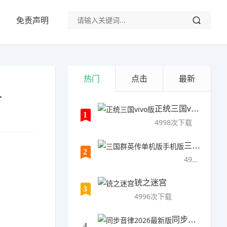
免责声明
热门
点击
最新
✦
正统三国vivo版
1
4998次下载
三国群英传单机版手机版
2
4997次下载
铳之迷宫
3
4996次下载
同步音律2026最新版
4