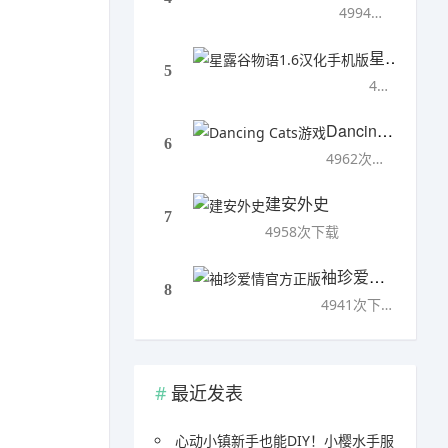
4994次下载
星露谷物语1.6汉化手机版
5
4993次下载
Dancing Cats游戏
6
4962次下载
建安外史
7
4958次下载
袖珍爱情官方正版
8
4941次下载
最近发表
心动小镇新手也能DIY！小樱水手服