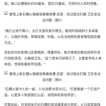
绍，每口石槽锅长约90厘米、宽约25厘米，可供约8人同时用餐。
“我们占地不算小，主打文旅农家乐模式，能同时容纳四十多桌客
人，以围炉吊锅、草莓采摘、钓鱼，以及当地特色美食等田园农趣
为主。”
目前店内仅有两口此类锅具，限量供应，每次使用后都会拆卸并进
行彻底清洗，以确保卫生。“这个周末已经预订了，主要是年轻人来
体验，觉得有趣有怀旧感。”
“石槽火锅”8人份一桌，人均消费30至50元，“它更像是一个引流产
品，让更多人知道我们山庄，进而体验其他项目”。
尽管如此，许多网友仍对石槽的清洁难度表示担忧，认为其容易残