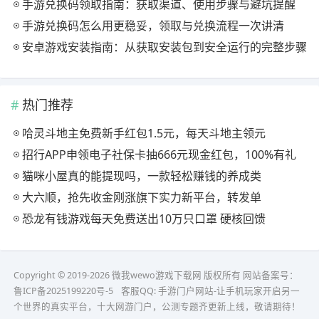
手游兑换码领取指南：获取渠道、使用步骤与避坑提醒
手游兑换码怎么用更稳妥，领取与兑换流程一次讲清
安卓游戏安装指南：从获取安装包到安全运行的完整步骤
热门推荐
哈灵斗地主免费新手红包1.5元，每天斗地主领元
招行APP申领电子社保卡抽666元现金红包，100%有礼
猫咪小屋真的能提现吗，一款轻松赚钱的养成类
大六顺，抢先收金刚涨旗下实力新平台，转发单
恐龙有钱游戏每天免费送出10万只口罩 硬核回馈
Copyright © 2019-2026 微我wewo游戏下载网 版权所有 网站备案号：
鲁ICP备2025199220号-5
客服QQ:
手游门户网站-让手机玩家开启另一
个世界的真实平台，十大网游门户，公测专题齐更新上线，敬请期待！