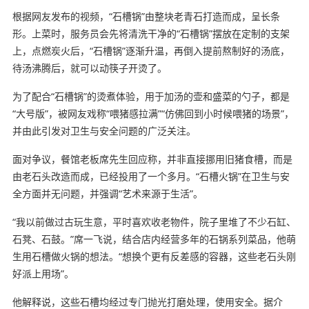
根据网友发布的视频，“石槽锅”由整块老青石打造而成，呈长条
形。上菜时，服务员会先将清洗干净的“石槽锅”摆放在定制的支架
上，点燃炭火后，“石槽锅”逐渐升温，再倒入提前熬制好的汤底，
待汤沸腾后，就可以动筷子开烫了。
为了配合“石槽锅”的烫煮体验，用于加汤的壶和盛菜的勺子，都是
“大号版”，被网友戏称“喂猪感拉满”“仿佛回到小时候喂猪的场景”，
并由此引发对卫生与安全问题的广泛关注。
面对争议，餐馆老板席先生回应称，并非直接挪用旧猪食槽，而是
由老石头改造而成，已经投用了一个多月。“石槽火锅”在卫生与安
全方面并无问题，并强调“艺术来源于生活”。
“我以前做过古玩生意，平时喜欢收老物件，院子里堆了不少石缸、
石凳、石鼓。”席一飞说，结合店内经营多年的石锅系列菜品，他萌
生用石槽做火锅的想法。“想换个更有反差感的容器，这些老石头刚
好派上用场”。
他解释说，这些石槽均经过专门抛光打磨处理，使用安全。据介