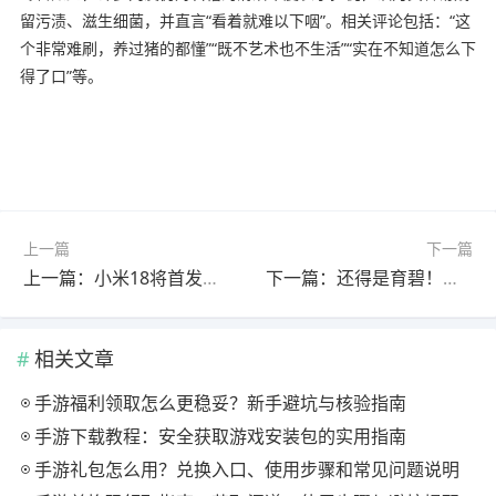
留污渍、滋生细菌，并直言“看着就难以下咽”。相关评论包括：“这
个非常难刷，养过猪的都懂”“既不艺术也不生活”“实在不知道怎么下
得了口”等。
上一篇
下一篇
上一篇：小米18将首发！高通骁龙8E6Pro已在路上：双剑齐发
下一篇：还得是育碧！《刺客信条：影》入围LGBT大奖提名
相关文章
手游福利领取怎么更稳妥？新手避坑与核验指南
手游下载教程：安全获取游戏安装包的实用指南
手游礼包怎么用？兑换入口、使用步骤和常见问题说明