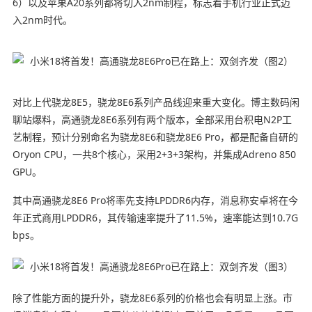
6）以及苹果A20系列都将切入2nm制程，标志着手机行业正式迈
入2nm时代。
对比上代骁龙8E5，骁龙8E6系列产品线迎来重大变化。博主数码闲
聊站爆料，高通骁龙8E6系列有两个版本，全部采用台积电N2P工
艺制程，预计分别命名为骁龙8E6和骁龙8E6 Pro，都是配备自研的
Oryon CPU，一共8个核心，采用2+3+3架构，并集成Adreno 850
GPU。
其中高通骁龙8E6 Pro将率先支持LPDDR6内存，消息称安卓将在今
年正式商用LPDDR6，其传输速率提升了11.5%，速率能达到10.7G
bps。
除了性能方面的提升外，骁龙8E6系列的价格也会有明显上涨。市