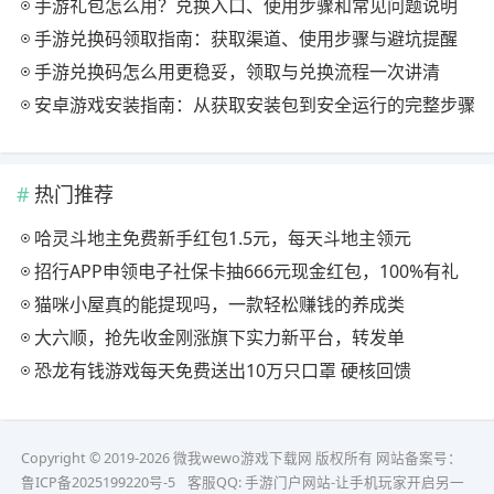
手游礼包怎么用？兑换入口、使用步骤和常见问题说明
手游兑换码领取指南：获取渠道、使用步骤与避坑提醒
手游兑换码怎么用更稳妥，领取与兑换流程一次讲清
安卓游戏安装指南：从获取安装包到安全运行的完整步骤
热门推荐
哈灵斗地主免费新手红包1.5元，每天斗地主领元
招行APP申领电子社保卡抽666元现金红包，100%有礼
猫咪小屋真的能提现吗，一款轻松赚钱的养成类
大六顺，抢先收金刚涨旗下实力新平台，转发单
恐龙有钱游戏每天免费送出10万只口罩 硬核回馈
Copyright © 2019-2026 微我wewo游戏下载网 版权所有 网站备案号：
鲁ICP备2025199220号-5
客服QQ:
手游门户网站-让手机玩家开启另一