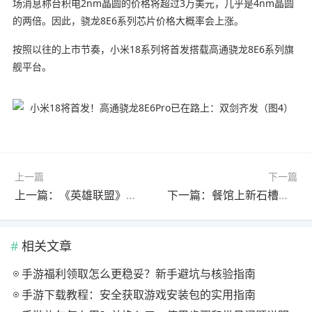
场消息称台积电2nm晶圆的价格将超过3万美元，几乎是4nm晶圆
的两倍。因此，骁龙8E6系列芯片价格大概率会上涨。
按照以往的上市节奏，小米18系列将首发搭载高通骁龙8E6系列旗
舰平台。
上一篇
下一篇
上一篇：《英雄联盟》新皮肤前瞻 莎弥拉、贝蕾亚等
下一篇：餐馆上新石槽火锅被说像猪食槽 店家：经过抛光打磨 卫生安全没问题
相关文章
手游福利领取怎么更稳妥？新手避坑与核验指南
手游下载教程：安全获取游戏安装包的实用指南