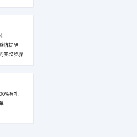
南
避坑提醒
的完整步骤
00%有礼
单