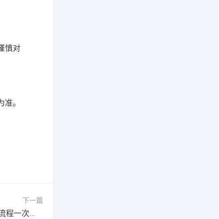
谨慎对
为准。
下一篇
下一篇：手游兑换码怎么用更稳妥，领取与兑换流程一次讲清