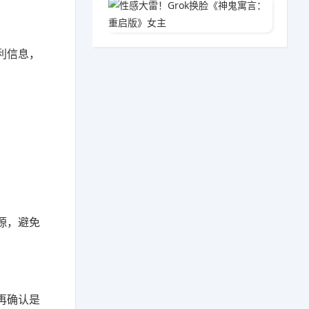
性感大雷
03-1
利信息，
源，避免
再确认是