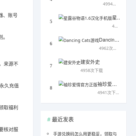
4994次下载
器、账号
星露谷物语1.6汉化手机版
5
4993次下载
则。
Dancing Cats游戏
6
4962次下载
建安外史
。来源不
7
4958次下载
袖珍爱情官方正版
“永久充值
8
4941次下载
领取福利
最近发表
要核对服
手游兑换码怎么用更稳妥，领取与