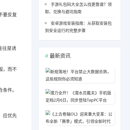
手游礼包码大全怎么找更靠谱？领
取、兑换与避坑指南
不要反复
安卓游戏安装指南：从获取安装包
到安全运行的完整步骤
往往是诱
最新资讯
服，而不
新规落
06-0
合条件。
潜力全开
03-1
《上古
，应优先
05-1