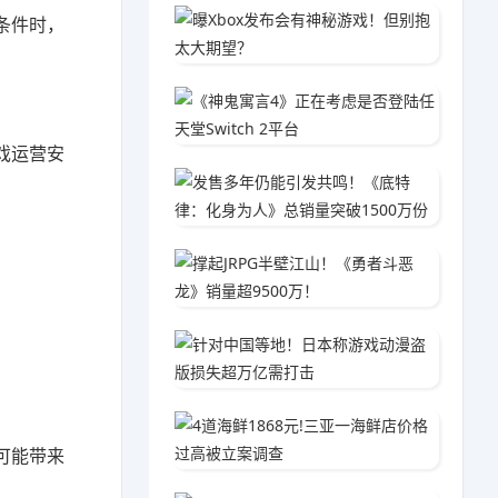
曝Xbo
条件时，
04-2
《神鬼寓
02-0
戏运营安
发售多年
04-1
撑起JR
01-2
针对中
02-1
4道海鲜
04-1
可能带来