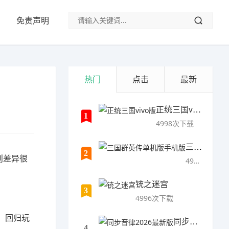
免责声明
热门
点击
最新
正统三国vivo版
1
4998次下载
三国群英传单机版手机版
2
则差异很
4997次下载
铳之迷宫
3
4996次下载
、回归玩
同步音律2026最新版
4