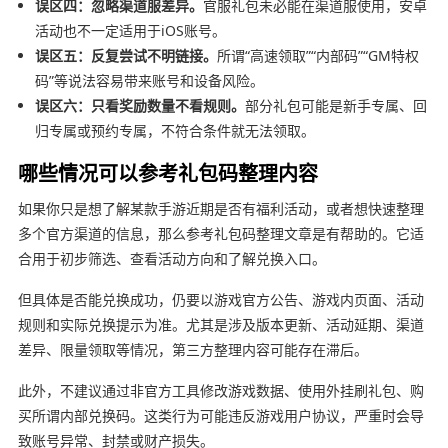
误区四：忽略渠道服差异。
官服礼包未必能在渠道服使用，安卓
活动也不一定适用于iOS账号。
误区五：反复尝试不明链接。
所谓“高速领取”“内部码”“GM特权
码”等说法容易带来账号和设备风险。
误区六：只看奖励数量不看规则。
部分礼包可能是新手专属、回
归专属或预约专属，不符合条件就无法领取。
哪些情况可以参考礼包码整理内容
如果你只是想了解某款手游近期是否有福利活动，或者想快速整理
多个官方渠道的信息，那么参考礼包码整理文章是有帮助的。它适
合用于初步筛选、查看活动方向和了解兑换入口。
但具体是否能兑换成功，仍要以游戏官方公告、游戏内页面、活动
规则和实际兑换提示为准。尤其是涉及版本更新、活动延期、渠道
差异、限量领取等情况，第三方整理内容可能存在滞后。
此外，不建议通过非官方工具修改游戏数据、使用外挂刷礼包、购
买所谓内部兑换码。这类行为可能违反游戏用户协议，严重时会导
致账号异常、封禁或财产损失。