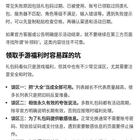
常见失败原因包括礼包码过期、已被使用、账号已领取过同类礼
包、服务器不匹配、角色等级不满足、输入错误等。遇到失败提示
时，可以先复制粘贴检查空格，再确认渠道和活动日期。
如果官方客服或公告明确提示活动结束，就不要继续在第三方页面
寻找所谓“补领码”。这类内容往往不可靠。
领取手游福利时容易踩的坑
礼包码看似只是游戏福利，但其中也有不少常见误区，尤其需要注
意安全和时效。
误区一：把“大全”当成全部可用。
列表越长不代表质量越高，很
多长列表只是把旧码反复堆叠。
误区二：相信永久有效的夸张说法。
多数礼包码都有活动周期，
除非官方明确说明长期有效，否则应按限时福利处理。
误区三：为了礼包码提供敏感信息。
正常兑换通常不需要账号密
码、短信验证码或支付信息，遇到索要敏感信息的页面要停止操
作。