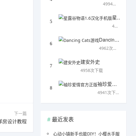
4994次下载
星露谷物语1.6汉化手机版
5
4993次下载
Dancing Cats游戏
6
4962次下载
建安外史
7
4958次下载
袖珍爱情官方正版
8
4941次下载
下一篇
最近发表
洋房设计教程
心动小镇新手也能DIY！小樱水手服