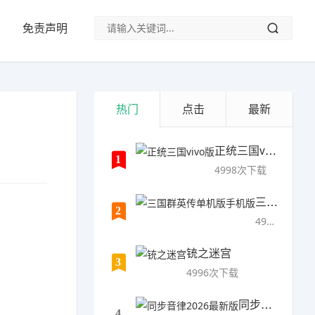
免责声明
热门
点击
最新
正统三国vivo版
1
4998次下载
三国群英传单机版手机版
2
4997次下载
铳之迷宫
3
4996次下载
同步音律2026最新版
4