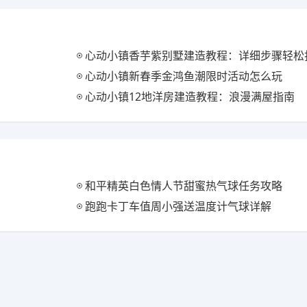
心动小镇香芋紫别墅建造教程：详细步骤轻松打
心动小镇新春季金鸿鱼潮限时活动怎么玩
心动小镇12地洋房建造教程：浪漫满屋指南
和平精英白色情人节甜蜜热气球任务攻略
跑跑卡丁车值周小强送温度计气球详解