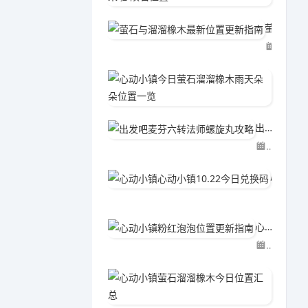
萤石与溜溜橡木最新位置更新指南
06-02
心动小
06-0
出发吧麦芬六转法师螺旋丸攻略
04-15
心动小镇心动小镇10.22今日兑换码
04-2
心动小镇粉红泡泡位置更新指南
06-02
心动小
06-0