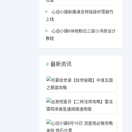
心动小镇新展演吉祥娃娃听雪敲竹
上线
心动小镇6块地粉白三层小洋房设计
教程
最新资讯
华夏绘
05-1
出发吧
04-1
心动小镇
05-0