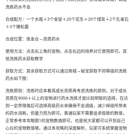
洗练药水不会
合成配方：一个水瓶＋3个金锭＋20个花生＋20个煤炭＋2个孔雀石
＋3个猪松露
合成位置：炼金台→资质药水
使用方法：点击右上角的宠物，点击右边的培养对它使用即可。其
他洗练药水获取教学
获取方式：其余获取方式可以通过商城→秘宝获取不同等级的洗练
药水如下图：
洗练原则：洗练时应本着高成长资质再考虑洗练的原则，对于成长
资质在9000＋以上的宠物进行药水洗练才是比较明智的选择，在达
到一定界限值后可选择高级药水来确保不会调级，减少掉级所带来
的药水消耗，但量力而为即可。普通玩家不需要追求极致的数值，
正常参考本攻略图1的宠物数值即可，也是祝大家都可以开到自己
心仪的宠物数值喽。通过本攻略的深度解析，玩家可系统掌握宠物