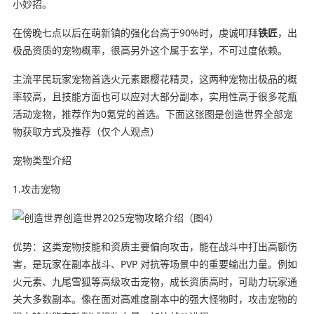
小妙招。
在傍晚七点以后在萌新镇的强化台高于90%时，虔诚叩拜
铁匠
，出
极品资质的宠物概率，很高另外这个属于玄学，不可过度依赖。
主流平民玩家宠物首选火元素跟樱花精灵，这两种宠物出极品的概
率较高，且技能方面也可以应对大部分副本，实用性高于很多花瓶
活动宠物，推荐作为0氪党的首选。下面这张图是创造世界全部宠
物获取方式及推荐（仅个人观点）
宠物类型介绍
1.攻击宠物
优势：这类宠物技能和资质主要偏向攻击，能在战斗中打出高额伤
害，是玩家在副本战斗、PVP 对抗等场景中的重要输出力量。例如
火元素、九尾雪狐等高级攻击宠物，成长资质高时，可助力玩家通
关大多数副本。像在面对高难度副本中的强大怪物时，攻击宠物的