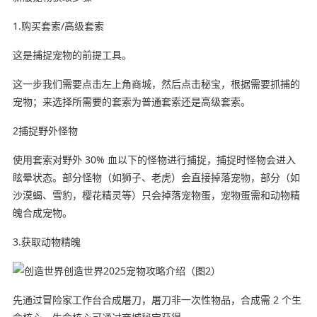
1.购买套索/高级套索
这是捕捉宠物的前提工具。
这一步我们需要点击左上角商城，然后点击秘宝，根据需要抓捕的
宠物；来选择所需要的套索为普通套索还是高级套索。
2捕捉野外怪物
使用套索对野外 30% 血以下的怪物进行捕捉，捕捉时怪物会进入
眩晕状态。部分怪物（如狮子、老虎）会直接掉落宠物，部分（如
沙漠蝎、雪豹，樱花精灵等）只会掉落宠物蛋，宠物蛋需和动物精
魄合成宠物。
3.获取动物精魄
先通过冒险家工作台合成屠刀，屠刀非一次性物品，合成需 2 个生