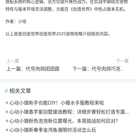
搭配系统的核心逻辑，全方位提升角色战力。在实战中需结合宠物
特性与版本环境灵活调整，方能在《创造世界》中抢占版本先机。
作者：小哇
以上就是创造世界创造世界2025宠物攻略介绍相关内容。
上一篇
下一篇
上一篇：代号肉鸽团团圆
下一篇：代号肉鸽巧克力金币
相关文章
心动小镇新手也能DIY！小樱水手服教程来啦
心动小镇香芋紫别墅建造教程：详细步骤轻松打造专属家园
心动小镇粉色泡泡新位置曝光，本周挑战如何应对？
心动小镇新春季金鸿鱼潮限时活动怎么玩