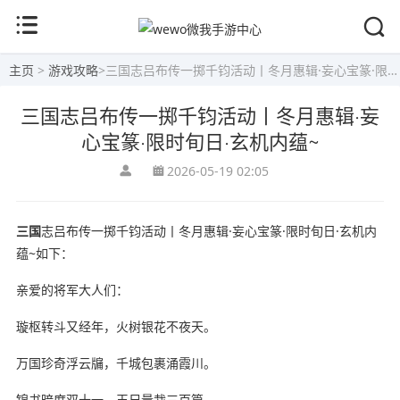
主页
>
游戏攻略
>
三国志吕布传一掷千钧活动丨冬月惠辑·妄心宝篆·限时旬日·玄机内蕴~
三国志吕布传一掷千钧活动丨冬月惠辑·妄
心宝篆·限时旬日·玄机内蕴~
2026-05-19 02:05
三国
志吕布传一掷千钧活动丨冬月惠辑·妄心宝篆·限时旬日·玄机内
蕴~如下：
亲爱的将军大人们：
璇枢转斗又经年，火树银花不夜天。
万国珍奇浮云牖，千城包裹涌霞川。
锦书暗度双十一，玉尺量裁三百篇。