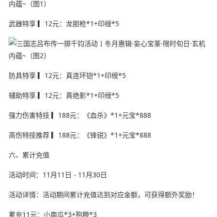
武器特享 ▎12元：龙胆枪*1+印绶*5
防具特享 ▎12元：真连环铠*1+印绶*5
辅助特享 ▎12元：真绝影*1+印绶*5
强力伤害特技 ▎188元：《血杀》*1+元宝*888
高伤特技推荐 ▎188元：《锋锐》*1+元宝*888
六、累计充值
活动时间：11月11日 - 11月30日
活动详情：活动期间累计充值达到对应金额，可获得额外奖励！
累充11元：小南瓜*3+狗粮*3