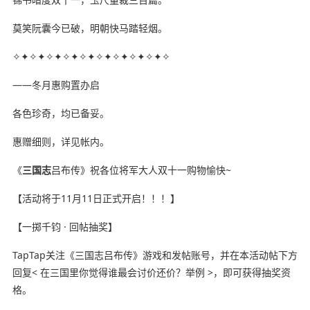
莫笑阮囊今已破，明朝快马踏轻烟。
✧✦✧✦✧✦✧✦✧✦✧✦✧✦✧✦✧✦✧
——冬月惠购置办启
各色珍奇，均已备妥。
惠赠细则，详见帐内。
《
三国志
吕布传》祝各位将军大人双十一购物愉快~
【活动将于11月11日正式开启！！！】
【一掷千钧 · 回帖抽奖】
TapTap关注《三国志吕布传》游戏和发帖账号，并在本活动帖下方
回复< 在三国里你觉得谁最会讨价还价？举例 >，即可获得抽奖资
格。