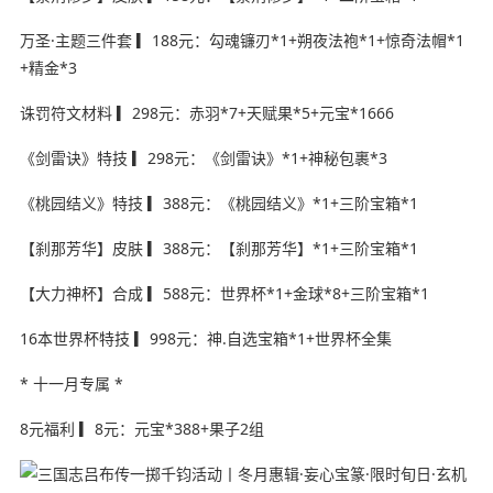
万圣·主题三件套 ▎188元：勾魂镰刃*1+朔夜法袍*1+惊奇法帽*1
+精金*3
诛罚符文材料 ▎298元：赤羽*7+天赋果*5+元宝*1666
《剑雷诀》特技 ▎298元：《剑雷诀》*1+神秘包裹*3
《桃园结义》特技 ▎388元：《桃园结义》*1+三阶宝箱*1
【刹那芳华】皮肤 ▎388元：【刹那芳华】*1+三阶宝箱*1
【大力神杯】合成 ▎588元：世界杯*1+金球*8+三阶宝箱*1
16本世界杯特技 ▎998元：神.自选宝箱*1+世界杯全集
* 十一月专属 *
8元福利 ▎8元：元宝*388+果子2组