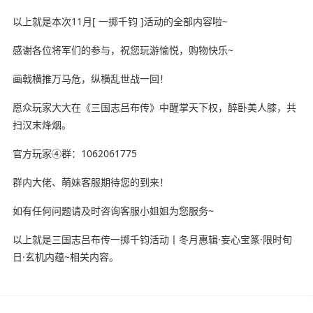
以上就是本次11月[ 一掷千钧 ]活动的全部内容啦~
感谢各位将军们的参与，祝您玩游愉悦，购物快乐~
画戟横推万马危，纵横乱世战一回！
愿众玩家大大在《三国志吕布传》中醒掌天下权，醉卧美人膝，共
扫汉末烽烟。
官方玩家④群：1062061775
群内大佬、萌妹客服期待您的到来！
如有任何问题请及时咨询客服小姐姐为您服务~
以上就是三国志吕布传一掷千钧活动丨冬月惠辑·妄心宝篆·限时旬
日·玄机内蕴~相关内容。