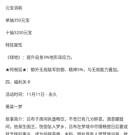
元宝消耗
单抽350元宝
十抽3200元宝
特技属性
《绿地》：提升自身3%地形适应力。
★阿根廷★：额外无视敌军防御、精神5%，与无视能力叠加。
四、福利关卡
活动时间：11月11日 - 永久
黄粱一梦
故事简介：吕布于席间执盏畅饮，不觉已有几分醉意。酒意朦胧
间，他渐生困乏，恍惚坠入梦乡，吕布在梦境中尽情畅想日后要成
就怎样的事业、成为何样英雄，未料，暗处竟有人借梦境设局，欲