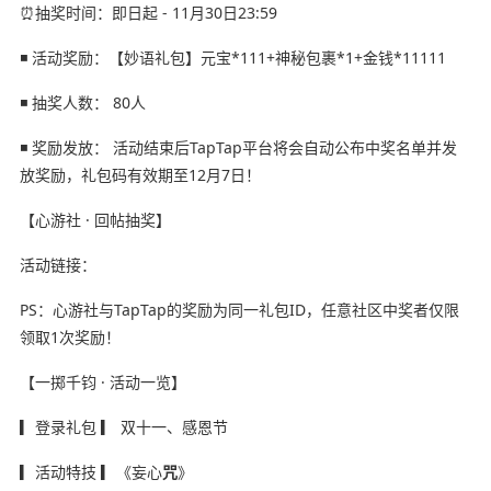
⏰抽奖时间：即日起 - 11月30日23:59
◾ 活动奖励：【妙语礼包】元宝*111+神秘包裹*1+金钱*11111
◾ 抽奖人数： 80人
◾ 奖励发放： 活动结束后TapTap平台将会自动公布中奖名单并发
放奖励，礼包码有效期至12月7日！
【心游社 · 回帖抽奖】
活动链接：
PS：心游社与TapTap的奖励为同一礼包ID，任意社区中奖者仅限
领取1次奖励！
【一掷千钧 · 活动一览】
▎登录礼包 ▎ 双十一、感恩节
▎活动特技 ▎《妄心
咒
》