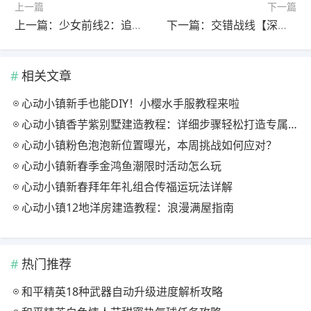
上一篇
下一篇
上一篇：少女前线2：追放【前进吧，王牌配送员】版本意见反馈集中贴
下一篇：交错战线【深塔计划个人总结】
相关文章
心动小镇新手也能DIY！小樱水手服教程来啦
心动小镇香芋紫别墅建造教程：详细步骤轻松打造专属家园
心动小镇粉色泡泡新位置曝光，本周挑战如何应对？
心动小镇新春季金鸿鱼潮限时活动怎么玩
心动小镇新春拜年年礼组合传福运玩法详解
心动小镇12地洋房建造教程：浪漫满屋指南
热门推荐
和平精英18种武器自动升级进度解析攻略