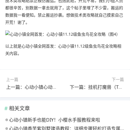
技术类攻略贴禁止模仿搬运。包括此贴，开荒不易，我们小组人员
都很辛苦，别数据一拿去就用了，这个帖子里埋了不少雷，搬运的
数据我一看便知。禁止搬运抄袭。想做技术类攻略就自己摸索自己
开荒！谢了。
以上就是心动小镇全网首发：心动小镇11.12级鱼虫鸟花全攻略相
关内容。
上一篇
下一篇
上一篇：心动小镇心动小镇【1-12级】观鸟及五星时刻攻略
下一篇：挂机打魔兽（TapTap 测试版）新人入门保姆级攻略（升级篇）
相关文章
心动小镇新手也能DIY！小樱水手服教程来啦
心动小镇香芋紫别墅建造教程：详细步骤轻松打造专属家园