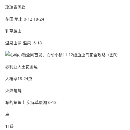
玫瑰青凤蝶
花田 ️地上 0-12 18-24
乳草蝗虫
温泉山湖-温泉 ️ 6-18
歌利亚大王花金龟
大概率18-24虫
火焰蜻蜓
写的鲸鱼山 实际草原湖 6-18
鸟
11级