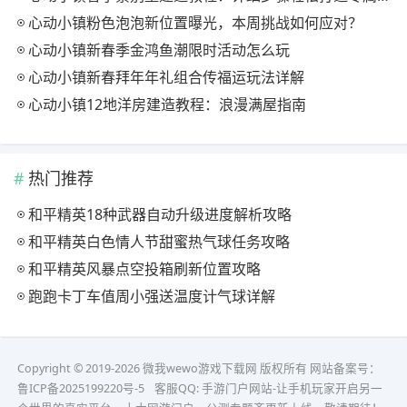
心动小镇粉色泡泡新位置曝光，本周挑战如何应对？
心动小镇新春季金鸿鱼潮限时活动怎么玩
心动小镇新春拜年年礼组合传福运玩法详解
心动小镇12地洋房建造教程：浪漫满屋指南
热门推荐
和平精英18种武器自动升级进度解析攻略
和平精英白色情人节甜蜜热气球任务攻略
和平精英风暴点空投箱刷新位置攻略
跑跑卡丁车值周小强送温度计气球详解
Copyright © 2019-2026 微我wewo游戏下载网 版权所有 网站备案号：
鲁ICP备2025199220号-5
客服QQ:
手游门户网站-让手机玩家开启另一