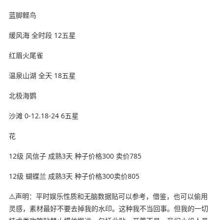
蓝脚鲣鸟
缓风海 ️全时段 12五星
红眉火尾雀
温泉山湖 全天 18五星
北极海鹦
沙滩 0-12.18-24 6五星
花
12级 风信子 成熟3天 种子价格300 卖价785
12级 蝴蝶兰 成熟3天 种子价格300卖价805
⚠️声明：平时娱乐性质和无脑数据贴可以参考，借鉴，也可以偷用
灵感，素材最好不要去掉我的水印。这种我不当回事。但我的一切