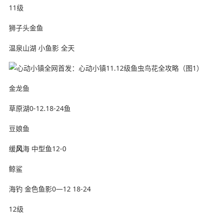
11级
狮子头金鱼
温泉山湖 小鱼影 全天
金龙鱼
草原湖0-12.18-24鱼
豆娘鱼
缓
风
海 中型鱼12-0
鲸鲨
海钓 金色鱼影0—12 18-24
12级