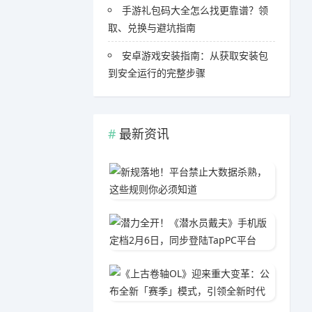
手游礼包码大全怎么找更靠谱？领
取、兑换与避坑指南
安卓游戏安装指南：从获取安装包
到安全运行的完整步骤
最新资讯
新规落
06-0
潜力全开
03-1
《上古
05-1