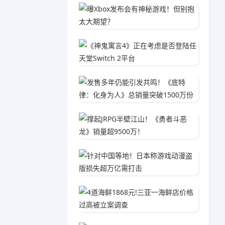
曝Xbo
04-2
《神鬼寓
02-0
发售多年
04-1
撑起JR
01-2
针对中
02-1
4道海鲜
04-1