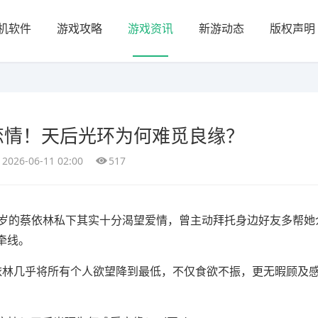
机软件
游戏攻略
游戏资讯
新游动态
版权声明
恋情！天后光环为何难觅良缘？
2026-06-11 02:00
517
年45岁的蔡依林私下其实十分渴望爱情，曾主动拜托身边好友多帮她
牵线。
，蔡依林几乎将所有个人欲望降到最低，不仅食欲不振，更无暇顾及