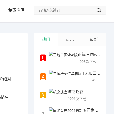
免责声明
热门
点击
最新
正统三国vivo版
1
4998次下载
三国群英传单机版手机版
2
介绍对
4997次下载
铳之迷宫
3
感情生
4996次下载
同步音律2026最新版
4