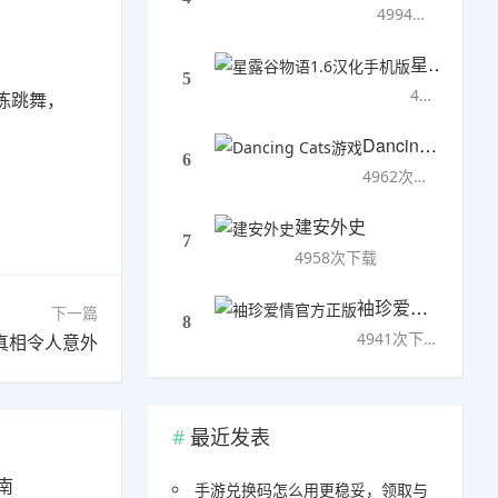
4994次下载
星露谷物语1.6汉化手机版
5
4993次下载
练跳舞，
Dancing Cats游戏
6
4962次下载
建安外史
7
4958次下载
袖珍爱情官方正版
下一篇
8
4941次下载
真相令人意外
最近发表
南
手游兑换码怎么用更稳妥，领取与