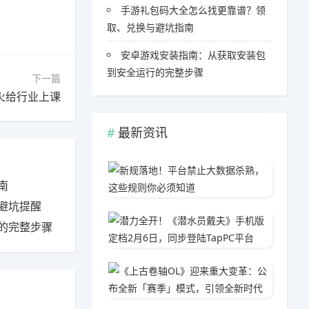
手游礼包码大全怎么找更靠谱？领
取、兑换与避坑指南
安卓游戏安装指南：从获取安装包
到安全运行的完整步骤
下一篇
火给行业上课
最新资讯
新规落
南
06-0
避坑提醒
潜力全开
的完整步骤
03-1
《上古
05-1