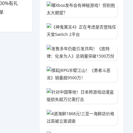
00%有礼
曝Xbo
单
04-2
《神鬼寓
02-0
发售多年
04-1
撑起JR
01-2
针对中
02-1
4道海鲜
04-1