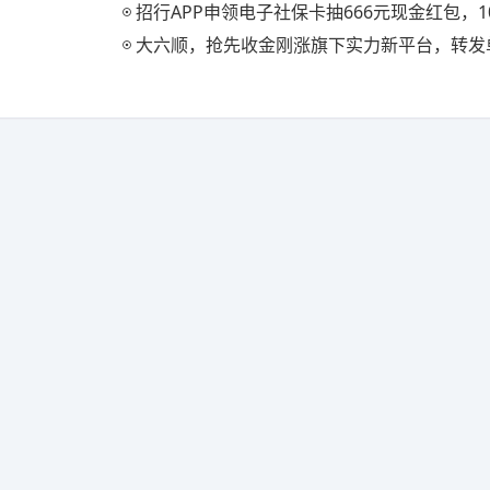
招行APP申领电子社保卡抽666元现金红包，1
大六顺，抢先收金刚涨旗下实力新平台，转发