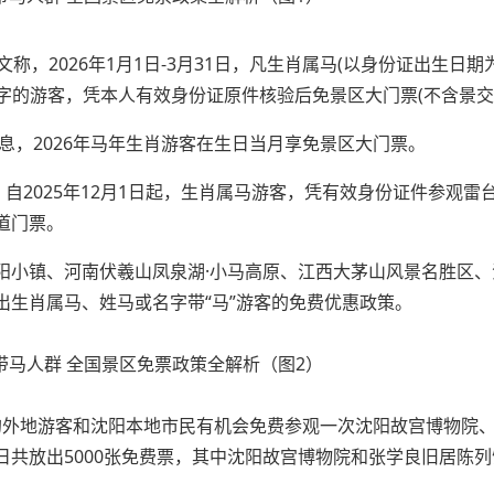
文称，2026年1月1日-3月31日，凡生肖属马(以身份证出生日
汉字的游客，凭本人有效身份证原件核验后免景区大门票(不含景交
布消息，2026年马年生肖游客在生日当月享免景区大门票。
露，自2025年12月1日起，生肖属马游客，凭有效身份证件参观雷
道门票。
阳小镇、河南伏羲山凤泉湖·小马高原、江西大茅山风景名胜区、
生肖属马、姓马或名字带“马”游客的免费优惠政策。
为马的外地游客和沈阳本地市民有机会免费参观一次沈阳故宫博物院
共放出5000张免费票，其中沈阳故宫博物院和张学良旧居陈列