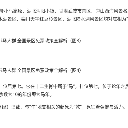
湖·小马高原、湖北沔阳小镇、甘肃武威市景区、庐山西海风景名
木湖景区、栾川天宇红豆杉景区、湖北陆水湖风景区均对属相为“
年，位居第七。它在十二生肖中属于“马”，排位第七，位于蛇年之
余数为10的年份即为马年。
易经》记载，与“午”地支相关的卦象为“乾”，象征着强健与活力