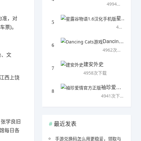
4994次下载
星露谷物语1.6汉化手机版
期为准，对
5
车票)。
4993次下载
Dancing Cats游戏
6
4962次下载
台、文
建安外史
7
4958次下载
江西上饶
袖珍爱情官方正版
8
4941次下载
、张学良旧
最近发表
馆每日各
手游兑换码怎么用更稳妥，领取与