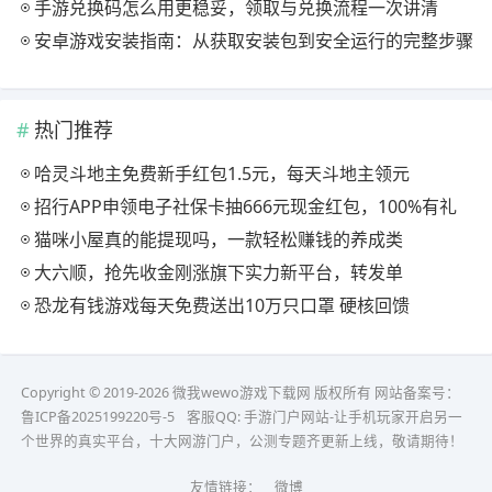
手游兑换码怎么用更稳妥，领取与兑换流程一次讲清
安卓游戏安装指南：从获取安装包到安全运行的完整步骤
热门推荐
哈灵斗地主免费新手红包1.5元，每天斗地主领元
招行APP申领电子社保卡抽666元现金红包，100%有礼
猫咪小屋真的能提现吗，一款轻松赚钱的养成类
大六顺，抢先收金刚涨旗下实力新平台，转发单
恐龙有钱游戏每天免费送出10万只口罩 硬核回馈
Copyright © 2019-2026 微我wewo游戏下载网 版权所有 网站备案号：
鲁ICP备2025199220号-5
客服QQ:
手游门户网站-让手机玩家开启另一
个世界的真实平台，十大网游门户，公测专题齐更新上线，敬请期待！
友情链接：
微博