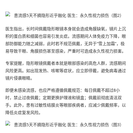
医生指出，长时间佩戴隐形眼镜本身就会造成角膜缺氧，镜片上沉
积的蛋白质和细菌也容易引发炎症。流感期间人体免疫力下降，眼
部防御能力随之减弱，此时若不规范佩戴，无异于“雪上加霜”，极
易导致干眼、角膜损伤甚至感染，严重时可造成永久性视力损害。
专家提醒，隐形眼镜佩戴者本就是眼部感染的高危人群，流感期间
风险更高。如出现发热、咳嗽等症状，应立即停戴，避免病毒通过
镜片侵袭眼睛。
即便未感染流感，也应严格遵循佩戴规范：每日佩戴不超过8小
时，禁止过夜佩戴；定期更换护理液和镜盒；佩戴前彻底清洁双
手。此外，患有过敏性结膜炎等眼部疾病者，应减少佩戴频率，以
降低炎症复发风险。