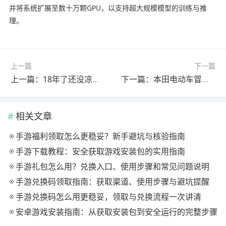
并将系统扩展至数十万颗GPU，以支持超大规模模型的训练与推
理。
上一篇
下一篇
上一篇：18年了还没凉！《超越善恶2》2026年最新动态曝光
下一篇：本田电动车冒黑烟 路人提醒起火 车主：我装的柴暖
相关文章
手游福利领取怎么更稳妥？新手避坑与核验指南
手游下载教程：安全获取游戏安装包的实用指南
手游礼包怎么用？兑换入口、使用步骤和常见问题说明
手游兑换码领取指南：获取渠道、使用步骤与避坑提醒
手游兑换码怎么用更稳妥，领取与兑换流程一次讲清
安卓游戏安装指南：从获取安装包到安全运行的完整步骤