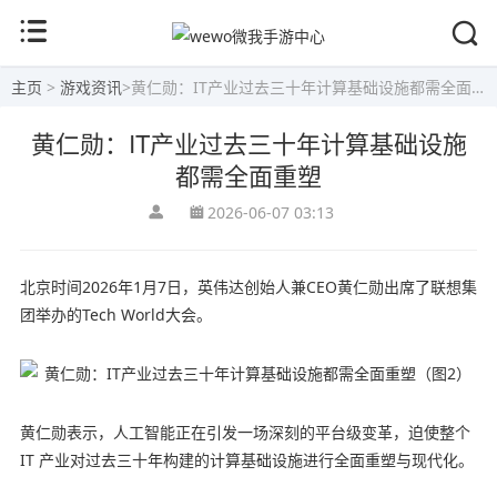
主页
>
游戏资讯
>
黄仁勋：IT产业过去三十年计算基础设施都需全面重塑
黄仁勋：IT产业过去三十年计算基础设施
都需全面重塑
2026-06-07 03:13
北京时间2026年1月7日，英伟达创始人兼CEO黄仁勋出席了联想集
团举办的Tech World大会。
黄仁勋表示，人工智能正在引发一场深刻的平台级变革，迫使整个
IT 产业对过去三十年构建的计算基础设施进行全面重塑与现代化。