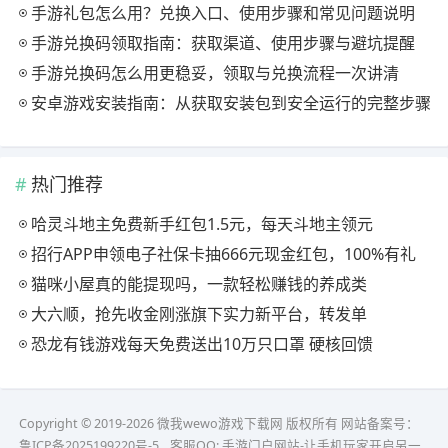
手游礼包怎么用？兑换入口、使用步骤和常见问题说明
手游兑换码领取指南：获取渠道、使用步骤与避坑提醒
手游兑换码怎么用更稳妥，领取与兑换流程一次讲清
安卓游戏安装指南：从获取安装包到安全运行的完整步骤
热门推荐
哈灵斗地主免费新手红包1.5元，每天斗地主领元
招行APP申领电子社保卡抽666元现金红包，100%有礼
猫咪小屋真的能提现吗，一款轻松赚钱的养成类
大六顺，抢先收金刚涨旗下实力新平台，转发单
恐龙有钱游戏每天免费送出10万只口罩 硬核回馈
Copyright © 2019-2026 微我wewo游戏下载网 版权所有 网站备案号：
鲁ICP备2025199220号-5
客服QQ:
手游门户网站-让手机玩家开启另一