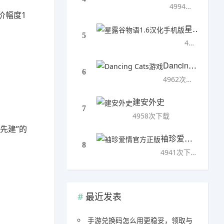
4994次下载
价幅度1
星露谷物语1.6汉化手机版
5
4993次下载
Dancing Cats游戏
6
4962次下载
建安外史
7
4958次下载
先建”的
袖珍爱情官方正版
8
4941次下载
最近发表
手游兑换码怎么用更稳妥，领取与