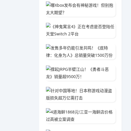
曝Xbo
04-2
《神鬼寓
02-0
发售多年
04-1
撑起JR
01-2
针对中
02-1
4道海鲜
04-1