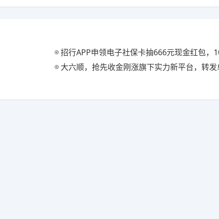
招行APP申领电子社保卡抽666元现金红包，1
大六顺，抢先收金刚涨旗下实力新平台，转发