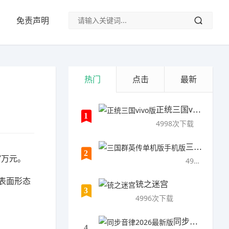
免责声明
热门
点击
最新
正统三国vivo版
1
4998次下载
三国群英传单机版手机版
2
7万元。
4997次下载
然表面形态
铳之迷宫
3
4996次下载
同步音律2026最新版
4