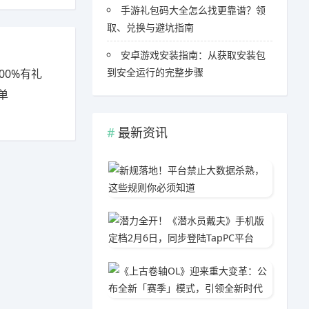
手游礼包码大全怎么找更靠谱？领
取、兑换与避坑指南
安卓游戏安装指南：从获取安装包
到安全运行的完整步骤
00%有礼
单
最新资讯
新规落
06-0
潜力全开
03-1
《上古
05-1