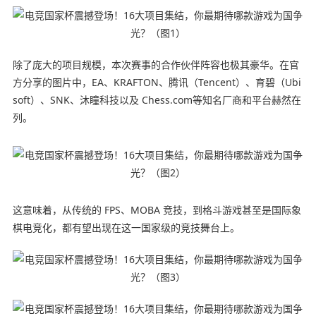
除了庞大的项目规模，本次赛事的合作伙伴阵容也极其豪华。在官
方分享的图片中，EA、KRAFTON、腾讯（Tencent）、育碧（Ubi
soft）、SNK、沐瞳科技以及 Chess.com等知名厂商和平台赫然在
列。
这意味着，从传统的 FPS、MOBA 竞技，到格斗游戏甚至是国际象
棋电竞化，都有望出现在这一国家级的竞技舞台上。