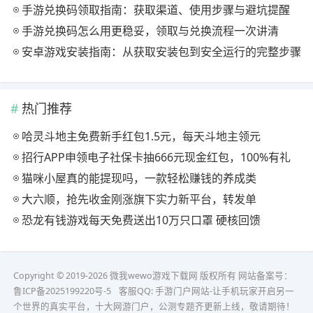
手游兑换码领取指南：获取渠道、使用步骤与避坑提醒
手游兑换码怎么用更稳妥，领取与兑换流程一次讲清
安卓游戏安装指南：从获取安装包到安全运行的完整步骤
热门推荐
哈灵斗地主免费新手红包1.5元，每天斗地主领元
招行APP申领电子社保卡抽666元现金红包，100%有礼
猫咪小屋真的能提现吗，一款轻松赚钱的养成类
大六顺，抢先收金刚涨旗下实力新平台，转发单
恐龙有钱游戏每天免费送出10万只口罩 硬核回馈
Copyright © 2019-2026 微我wewo游戏下载网 版权所有 网站备案号：
鲁ICP备2025199220号-5
客服QQ:
手游门户网站-让手机玩家开启另一
个世界的真实平台，十大网游门户，公测专题齐更新上线，敬请期待！