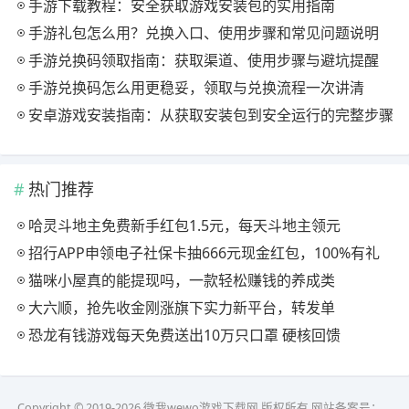
手游下载教程：安全获取游戏安装包的实用指南
手游礼包怎么用？兑换入口、使用步骤和常见问题说明
手游兑换码领取指南：获取渠道、使用步骤与避坑提醒
手游兑换码怎么用更稳妥，领取与兑换流程一次讲清
安卓游戏安装指南：从获取安装包到安全运行的完整步骤
热门推荐
哈灵斗地主免费新手红包1.5元，每天斗地主领元
招行APP申领电子社保卡抽666元现金红包，100%有礼
猫咪小屋真的能提现吗，一款轻松赚钱的养成类
大六顺，抢先收金刚涨旗下实力新平台，转发单
恐龙有钱游戏每天免费送出10万只口罩 硬核回馈
Copyright © 2019-2026 微我wewo游戏下载网 版权所有 网站备案号：