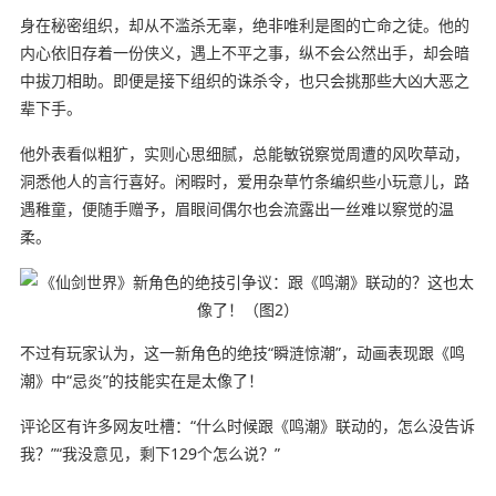
身在秘密组织，却从不滥杀无辜，绝非唯利是图的亡命之徒。他的
内心依旧存着一份侠义，遇上不平之事，纵不会公然出手，却会暗
中拔刀相助。即便是接下组织的诛杀令，也只会挑那些大凶大恶之
辈下手。
他外表看似粗犷，实则心思细腻，总能敏锐察觉周遭的风吹草动，
洞悉他人的言行喜好。闲暇时，爱用杂草竹条编织些小玩意儿，路
遇稚童，便随手赠予，眉眼间偶尔也会流露出一丝难以察觉的温
柔。
不过有玩家认为，这一新角色的绝技“瞬涟惊潮”，动画表现跟《鸣
潮》中“忌炎”的技能实在是太像了！
评论区有许多网友吐槽：“什么时候跟《鸣潮》联动的，怎么没告诉
我？”“我没意见，剩下129个怎么说？”