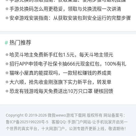
手游兑换码怎么用更稳妥，领取与兑换流程一次讲清
安卓游戏安装指南：从获取安装包到安全运行的完整步骤
热门推荐
哈灵斗地主免费新手红包1.5元，每天斗地主领元
招行APP申领电子社保卡抽666元现金红包，100%有礼
猫咪小屋真的能提现吗，一款轻松赚钱的养成类
大六顺，抢先收金刚涨旗下实力新平台，转发单
恐龙有钱游戏每天免费送出10万只口罩 硬核回馈
Copyright © 2019-2026 微我wewo游戏下载网 版权所有 网站备案号：
鲁ICP备2025199220号-5
客服QQ:
手游门户网站-让手机玩家开启另一
个世界的真实平台，十大网游门户，公测专题齐更新上线，敬请期待！