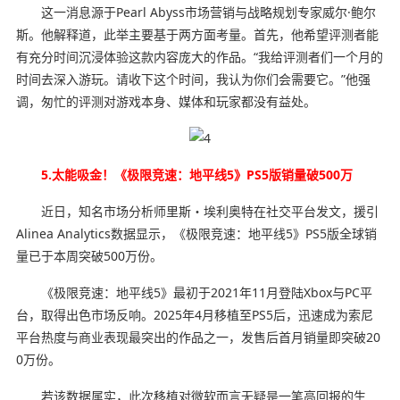
这一消息源于Pearl Abyss市场营销与战略规划专家威尔·鲍尔
斯。他解释道，此举主要基于两方面考量。首先，他希望评测者能
有充分时间沉浸体验这款内容庞大的作品。“我给评测者们一个月的
时间去深入游玩。请收下这个时间，我认为你们会需要它。”他强
调，匆忙的评测对游戏本身、媒体和玩家都没有益处。
5.太能吸金！《极限竞速：地平线5》PS5版销量破500万
近日，知名市场分析师里斯・埃利奥特在社交平台发文，援引
Alinea Analytics数据显示，《极限竞速：地平线5》PS5版全球销
量已于本周突破500万份。
《极限竞速：地平线5》最初于2021年11月登陆Xbox与PC平
台，取得出色市场反响。2025年4月移植至PS5后，迅速成为索尼
平台热度与商业表现最突出的作品之一，发售后首月销量即突破20
0万份。
若该数据属实，此次移植对微软而言无疑是一笔高回报的生