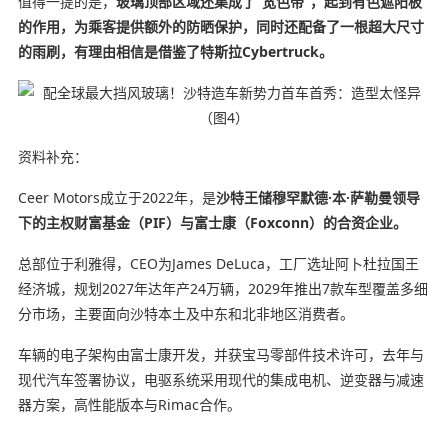
值得一提的是，
玻璃顶部区域还集成了“宽色带”，起到有色遮阳板
的作用，为乘客提供额外的防晒保护，同时还配备了一根超大尺寸
的雨刷，有理由相信是借鉴了特斯拉Cybertruck。
资料补充：
Ceer Motors成立于2022年，是
沙特王储穆罕默德·本·萨勒曼领导
下的主权财富基金（PIF）与富士康（Foxconn）的合资企业。
总部位于利雅得，CEO为James DeLuca，工厂选址阿卜杜拉国王
经济城，规划2027年达年产24万辆，2029年推出7款车型覆盖多细
分市场，主要面向沙特本土及中东和北非地区消费者。
车辆的电子架构由富士康开发，并获宝马零部件技术许可，去年与
现代汽车签署协议，电驱系统采用现代的集成电机、逆变器与减速
器方案，高性能版本与Rimac合作。