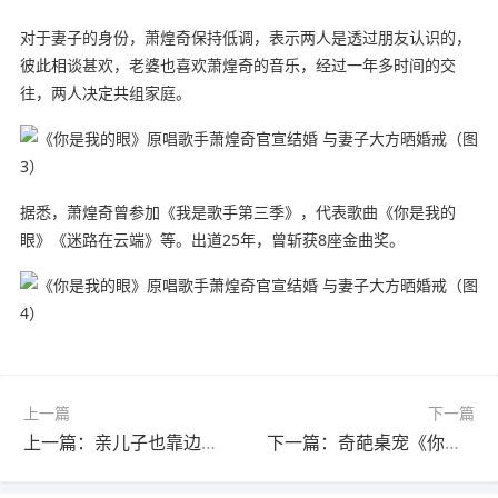
对于妻子的身份，萧煌奇保持低调，表示两人是透过朋友认识的，
彼此相谈甚欢，老婆也喜欢萧煌奇的音乐，经过一年多时间的交
往，两人决定共组家庭。
据悉，萧煌奇曾参加《我是歌手第三季》，代表歌曲《你是我的
眼》《迷路在云端》等。出道25年，曾斩获8座金曲奖。
上一篇
下一篇
上一篇：亲儿子也靠边儿!曝索尼押宝GTA6：全线产品为其让路
下一篇：奇葩桌宠《你妈》热度不减：同时在线超3000 Steam好评如潮