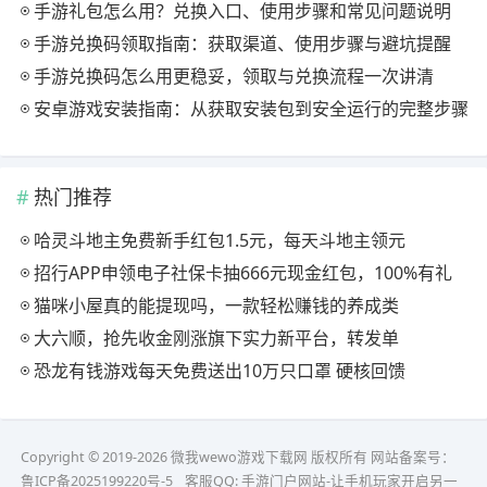
手游礼包怎么用？兑换入口、使用步骤和常见问题说明
手游兑换码领取指南：获取渠道、使用步骤与避坑提醒
手游兑换码怎么用更稳妥，领取与兑换流程一次讲清
安卓游戏安装指南：从获取安装包到安全运行的完整步骤
热门推荐
哈灵斗地主免费新手红包1.5元，每天斗地主领元
招行APP申领电子社保卡抽666元现金红包，100%有礼
猫咪小屋真的能提现吗，一款轻松赚钱的养成类
大六顺，抢先收金刚涨旗下实力新平台，转发单
恐龙有钱游戏每天免费送出10万只口罩 硬核回馈
Copyright © 2019-2026 微我wewo游戏下载网 版权所有 网站备案号：
鲁ICP备2025199220号-5
客服QQ:
手游门户网站-让手机玩家开启另一