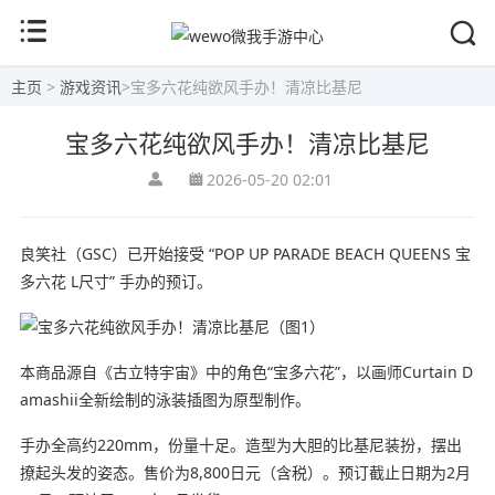
主页
>
游戏资讯
>
宝多六花纯欲风手办！清凉比基尼
宝多六花纯欲风手办！清凉比基尼
2026-05-20 02:01
良笑社（GSC）已开始接受 “POP UP PARADE BEACH QUEENS 宝
多六花 L尺寸” 手办的预订。
本商品源自《古立特宇宙》中的角色“宝多六花”，以画师Curtain D
amashii全新绘制的泳装插图为原型制作。
手办全高约220mm，份量十足。造型为大胆的比基尼装扮，摆出
撩起头发的姿态。售价为8,800日元（含税）。预订截止日期为2月