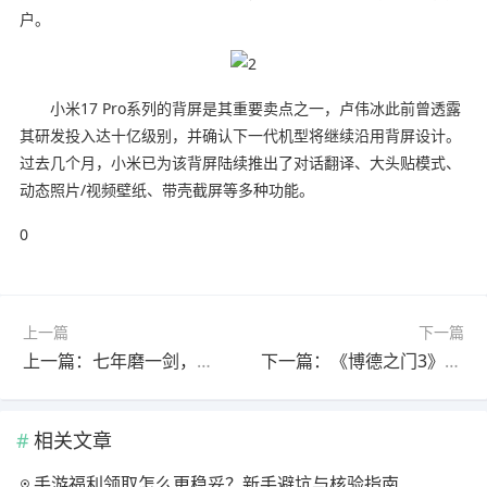
户。
小米17 Pro系列的背屏是其重要卖点之一，卢伟冰此前曾透露
其研发投入达十亿级别，并确认下一代机型将继续沿用背屏设计。
过去几个月，小米已为该背屏陆续推出了对话翻译、大头贴模式、
动态照片/视频壁纸、带壳截屏等多种功能。
0
上一篇
下一篇
上一篇：七年磨一剑，这款续作竟然要颠覆整个游戏界
下一篇：《博德之门3》无缘Switch 2，背后竟是与版权方的合作困局
相关文章
手游福利领取怎么更稳妥？新手避坑与核验指南