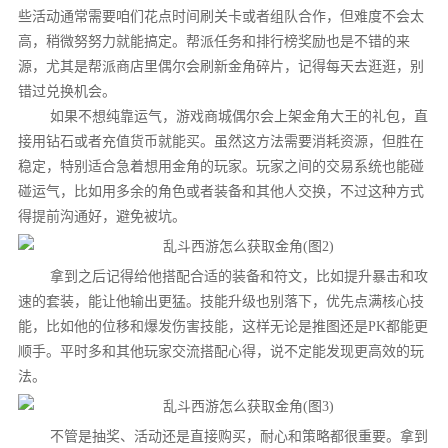
些活动通常需要咱们花点时间刷关卡或者组队合作，但难度不会太
高，稍微努努力就能搞定。帮派任务和排行榜奖励也是不错的来
源，尤其是帮派商店里偶尔会刷新金角碎片，记得每天去逛逛，别
错过兑换机会。
如果不想纯靠运气，游戏商城偶尔会上架金角大王的礼包，直
接用钻石或者充值货币就能买。虽然这方法需要消耗资源，但胜在
稳定，特别适合急着想用金角的玩家。玩家之间的交易系统也能碰
碰运气，比如用多余的角色或者装备和其他人交换，不过这种方式
得提前沟通好，避免被坑。
拿到之后记得给他搭配合适的装备和符文，比如提升暴击和攻
速的套装，能让他输出更猛。技能升级也别落下，优先点满核心技
能，比如他的位移和爆发伤害技能，这样无论是推图还是PK都能更
顺手。平时多和其他玩家交流搭配心得，说不定能发现更高效的玩
法。
不管是抽奖、活动还是直接购买，耐心和策略都很重要。拿到