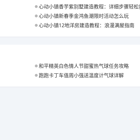
心动小镇香芋紫别墅建造教程：详细步骤轻松打
心动小镇新春季金鸿鱼潮限时活动怎么玩
心动小镇12地洋房建造教程：浪漫满屋指南
和平精英白色情人节甜蜜热气球任务攻略
跑跑卡丁车值周小强送温度计气球详解