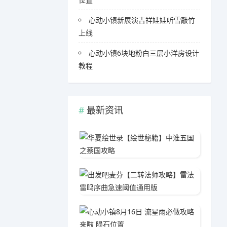
心动小镇新展演吉祥娃娃听雪敲竹
上线
心动小镇6块地粉白三层小洋房设计
教程
最新资讯
华夏绘
05-1
出发吧
04-1
心动小镇
05-0