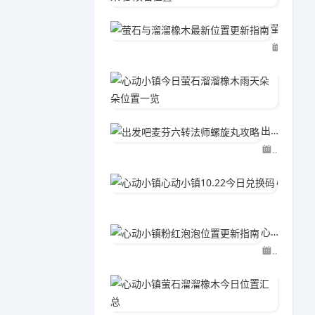
萤石与溜溜橡木最新位置更新指南
06-02
心动小
06-0
出发吧麦芬六转法师螺旋丸攻略
04-15
心动小镇心动小镇10.22今日兑换码
04-2
心动小镇粉红泡泡位置更新指南
06-02
心动小
06-0