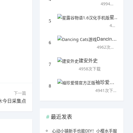
4994次下载
星露谷物语1.6汉化手机版
5
4993次下载
Dancing Cats游戏
6
4962次下载
建安外史
7
4958次下载
袖珍爱情官方正版
8
4941次下载
下一篇
木今日采集点
最近发表
心动小镇新手也能DIY！小樱水手服