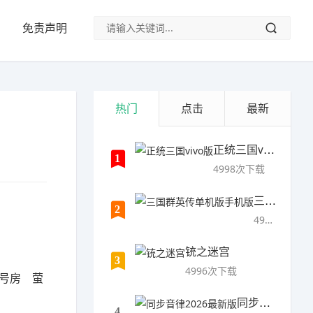
免责声明
热门
点击
最新
正统三国vivo版
1
4998次下载
三国群英传单机版手机版
2
4997次下载
铳之迷宫
3
4996次下载
5号房 萤
同步音律2026最新版
4