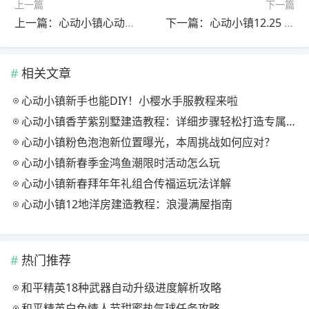
上一篇
下一篇
上一篇：心动小镇心动小镇⭐7月31日萤石溜溜橡木位置攻略
下一篇：心动小镇12.25 今日萤石和溜溜橡木位置
相关文章
心动小镇新手也能DIY！小樱水手服教程来啦
心动小镇香芋紫别墅建造教程：详细步骤轻松打造专属家园
心动小镇粉色泡泡新位置曝光，本周挑战如何应对？
心动小镇新春季金鸿鱼潮限时活动怎么玩
心动小镇新春拜年年礼组合传福运玩法详解
心动小镇12地洋房建造教程：浪漫满屋指南
热门推荐
和平精英18种武器自动升级进度解析攻略
和平精英白色情人节甜蜜热气球任务攻略