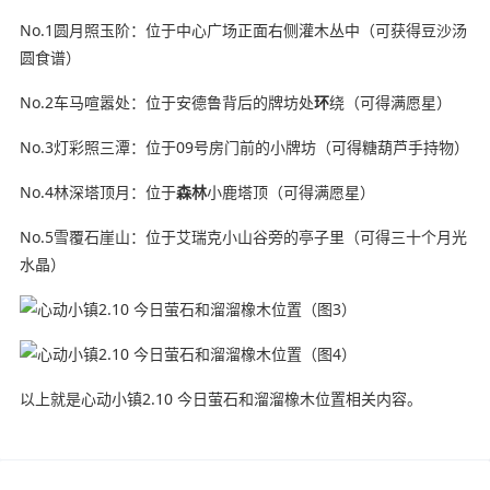
No.1圆月照玉阶：位于中心广场正面右侧灌木丛中（可获得豆沙汤
圆食谱）
No.2车马喧嚣处：位于安德鲁背后的牌坊处
环
绕（可得满愿星）
No.3灯彩照三潭：位于09号房门前的小牌坊（可得糖葫芦手持物）
No.4林深塔顶月：位于
森林
小鹿塔顶（可得满愿星）
No.5雪覆石崖山：位于艾瑞克小山谷旁的亭子里（可得三十个月光
水晶）
以上就是心动小镇2.10 今日萤石和溜溜橡木位置相关内容。