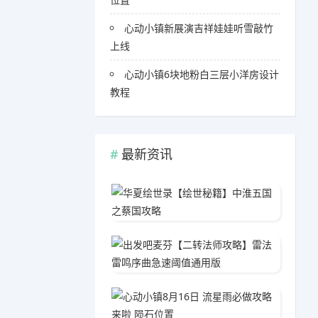
心动小镇新展演吉祥娃娃听雪敲竹
上线
心动小镇6块地粉白三层小洋房设计
教程
最新资讯
华夏绘
05-1
出发吧
04-1
心动小镇
05-0