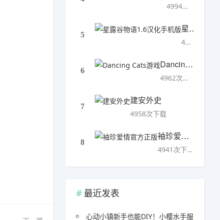
4994次下载
星露谷物语1.6汉化手机版
5
4993次下载
Dancing Cats游戏
6
4962次下载
建安外史
7
4958次下载
袖珍爱情官方正版
8
4941次下载
最近发表
心动小镇新手也能DIY！小樱水手服