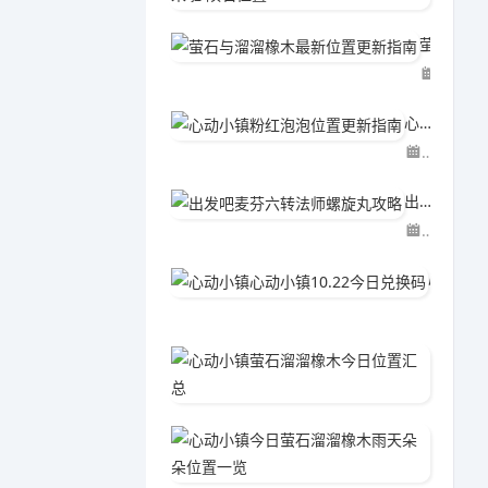
萤石与溜溜橡木最新位置更新指南
06-02
心动小镇粉红泡泡位置更新指南
06-02
出发吧麦芬六转法师螺旋丸攻略
04-15
心动小镇心动小镇10.22今日兑换码
04-2
心动小
06-0
心动小
06-0