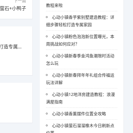
下一篇
教程来啦
、萤石+小鸭子
心动小镇香芋紫别墅建造教程：详
细步骤轻松打造专属家园
心动小镇粉色泡泡新位置曝光，本
周挑战如何应对？
造专属家园
心动小镇新春季金鸿鱼潮限时活动
怎么玩
心动小镇新春拜年年礼组合传福运
玩法详解
心动小镇12地洋房建造教程：浪漫
满屋指南
心动小镇香薰摆件位置全攻略
心动小镇萤石溜溜橡木今日刷新点
位置