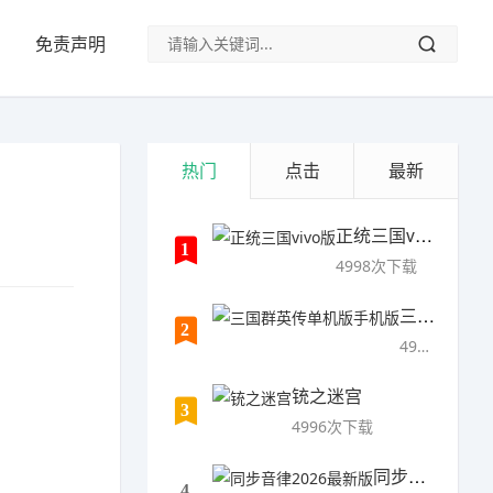
免责声明
热门
点击
最新
正统三国vivo版
1
4998次下载
三国群英传单机版手机版
2
4997次下载
铳之迷宫
3
4996次下载
同步音律2026最新版
4