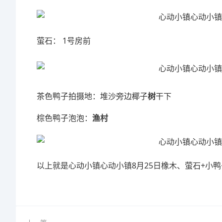
萤石： 1号房前
茶色鸭子拍摄地：堆沙旁边椰子
树
干下
棕色鸭子泡泡：
渔村
以上就是心动小镇心动小镇8月25日橡木、萤石+小