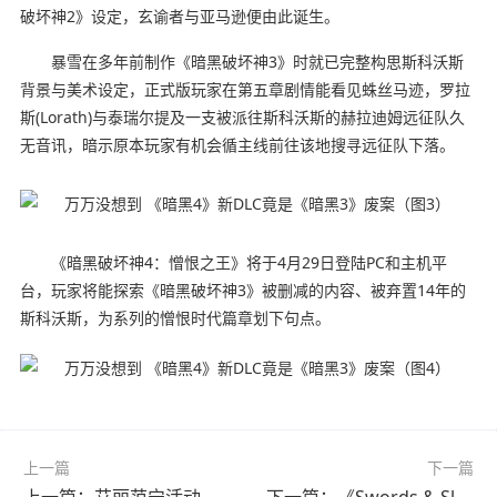
破坏神2》设定，玄谕者与亚马逊便由此诞生。
暴雪在多年前制作《暗黑破坏神3》时就已完整构思斯科沃斯
背景与美术设定，正式版玩家在第五章剧情能看见蛛丝马迹，罗拉
斯(Lorath)与泰瑞尔提及一支被派往斯科沃斯的赫拉迪姆远征队久
无音讯，暗示原本玩家有机会循主线前往该地搜寻远征队下落。
《暗黑破坏神4：憎恨之王》将于4月29日登陆PC和主机平
台，玩家将能探索《暗黑破坏神3》被删减的内容、被弃置14年的
斯科沃斯，为系列的憎恨时代篇章划下句点。
上一篇
下一篇
上一篇：艾丽范宁活动写真图赏 穿深V长裙秀绝美腰臀
下一篇：《Swords & Slippers》新视频 小红帽入敌人群中不畏惧