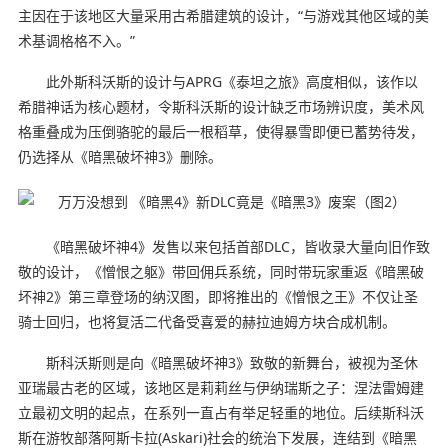
主因在于该地区大量采用古希腊建筑的设计，“与游戏其他区域的美
术基调格格不入。”
此外斯科沃斯的设计与APRG《泰坦之旅》高度相似，该作以
希腊神话为核心题材，令斯科沃斯的设计缺乏市场辨识度，美术风
格重叠成为压倒骆驼的最后一根稻草，使得暴雪即便已蓄势待发，
仍选择从《暗黑破坏神3》删除。
《暗黑破坏神4》发售以来包括首部DLC，皆收录大量向旧作致
敬的设计，《憎恨之躯》带回佣兵系统，同时带玩家重返《暗黑破
坏神2》第三章登场的纳汉图，即将推出的《憎恨之王》不仅让圣
骑士回归，也将复活二代备受喜爱的赫拉迪姆方块合成机制。
斯科沃斯则是向《暗黑破坏神3》致敬的新舞台，被视为圣休
亚瑞最古老的区域，该地区是莉莉丝与伊纳瑞斯之子：涅法雷姆建
立最初文明的起点，在系列一直占有举足轻重的地位。后续斯科沃
斯在游牧部落阿斯卡拉(Askari)社会的统治下发展，连结到《暗黑