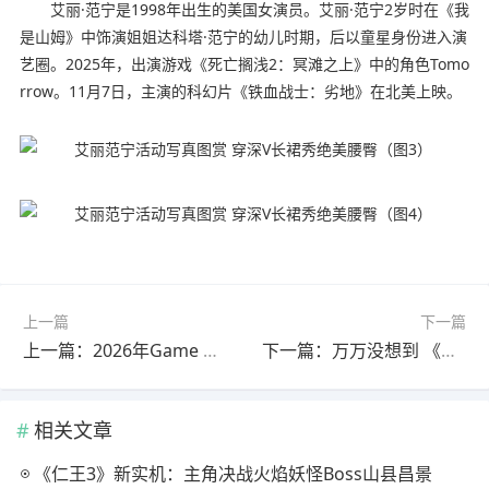
艾丽·范宁是1998年出生的美国女演员。艾丽·范宁2岁时在《我
是山姆》中饰演姐姐达科塔·范宁的幼儿时期，后以童星身份进入演
艺圈。2025年，出演游戏《死亡搁浅2：冥滩之上》中的角色Tomo
rrow。11月7日，主演的科幻片《铁血战士：劣地》在北美上映。
上一篇
下一篇
上一篇：2026年Game Pass首波游戏 《生化危机8》在列
下一篇：万万没想到 《暗黑4》新DLC竟是《暗黑3》废案
相关文章
《仁王3》新实机：主角决战火焰妖怪Boss山县昌景