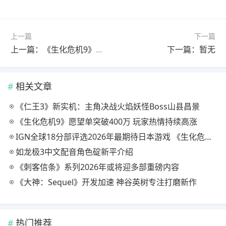
上一篇
下一篇
上一篇：《生化危机9》愿望单突破400万 玩家热情持续高涨
下一篇：暂无
相关文章
《仁王3》新实机：主角决战火焰妖怪Boss山县昌景
《生化危机9》愿望单突破400万 玩家热情持续高涨
IGN全球18分部评选2026年最期待日本游戏 《生化危机9》登顶
如龙极3中文配音角色碇新平介绍
《刺客信条》系列2026年或将迎多部重磅内容
《大神：Sequel》开发加速 神谷英树专注打磨新作
热门推荐