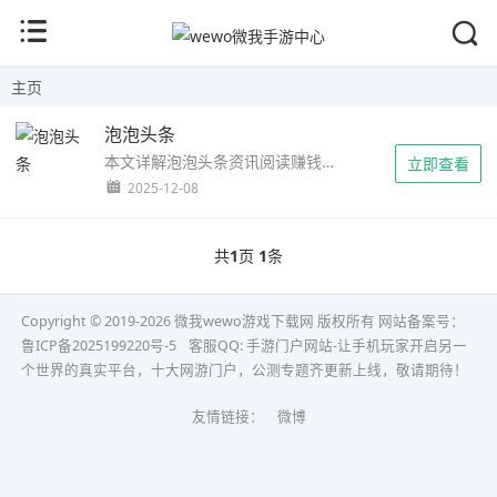
主页
泡泡头条
本文详解泡泡头条资讯阅读赚钱方法，提供1元提现秒到账、每日赚金币技巧及邀请好友金币翻倍攻略，助你利用空闲时间轻松赚零花。...
立即查看
2025-12-08
共
1
页
1
条
Copyright © 2019-2026 微我wewo游戏下载网 版权所有 网站备案号：
鲁ICP备2025199220号-5
客服QQ:
手游门户网站-让手机玩家开启另一
个世界的真实平台，十大网游门户，公测专题齐更新上线，敬请期待！
友情链接：
微博