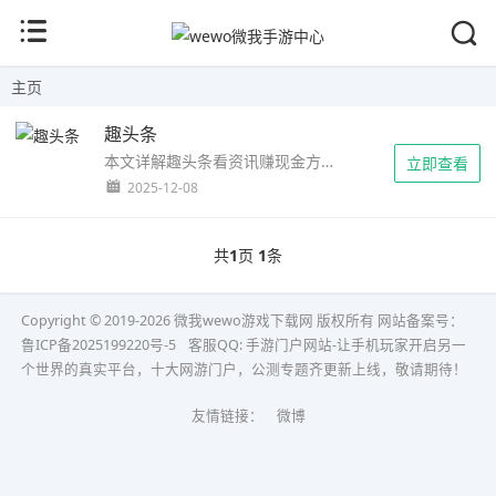
主页
趣头条
本文详解趣头条看资讯赚现金方法，包含注册送1元、1元提现秒到账、绿色阅读安全认证及官方客服联系方式，提供零投入赚零花攻略。...
立即查看
2025-12-08
共
1
页
1
条
Copyright © 2019-2026 微我wewo游戏下载网 版权所有 网站备案号：
鲁ICP备2025199220号-5
客服QQ:
手游门户网站-让手机玩家开启另一
个世界的真实平台，十大网游门户，公测专题齐更新上线，敬请期待！
友情链接：
微博