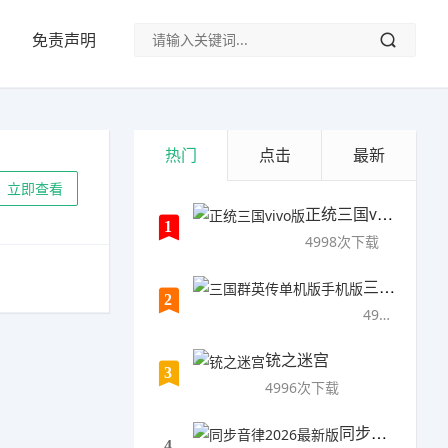
免责声明
热门
点击
最新
立即查看
正统三国vivo版
1
4998次下载
三国群英传单机版手机版
2
4997次下载
铳之迷宫
3
4996次下载
同步音律2026最新版
4