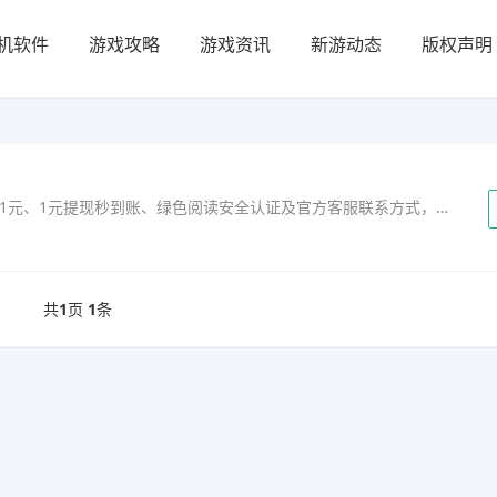
机软件
游戏攻略
游戏资讯
新游动态
版权声明
本文详解趣头条看资讯赚现金方法，包含注册送1元、1元提现秒到账、绿色阅读安全认证及官方客服联系方式，提供零投入赚零花攻略。...
共
1
页
1
条