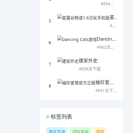
4994次下载
星露谷物语1.6汉化手机版
5
4993次下载
Dancing Cats游戏
6
4962次下载
建安外史
7
4958次下载
袖珍爱情官方正版
8
4941次下载
标签列表
赛车竞速
试玩平台
游戏