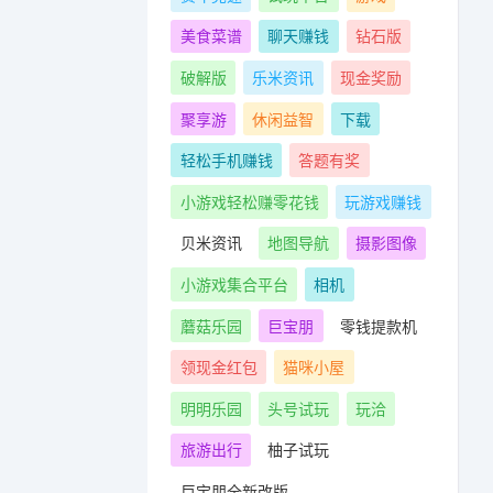
美食菜谱
聊天赚钱
钻石版
破解版
乐米资讯
现金奖励
聚享游
休闲益智
下载
轻松手机赚钱
答题有奖
小游戏轻松赚零花钱
玩游戏赚钱
贝米资讯
地图导航
摄影图像
小游戏集合平台
相机
蘑菇乐园
巨宝朋
零钱提款机
领现金红包
猫咪小屋
明明乐园
头号试玩
玩洽
旅游出行
柚子试玩
巨宝朋全新改版