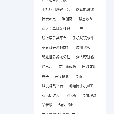
手机应用赚钱平台
阅读能赚钱
社会热点
蹦蹦网
静态收益
新人专享现金红包
世界
线上娱乐类平台
手机试玩软件
苹果试玩赚钱软件
应用试客
恐龙世界养龙分红
众人帮赚钱
逆水寒
疯狂猜成语
网赚兼职
盒子
医疗健康
金币
试玩赚钱平台
蹦蹦网手机APP
欢乐招财犬
汉化版
金融理财
最新版
动作冒险