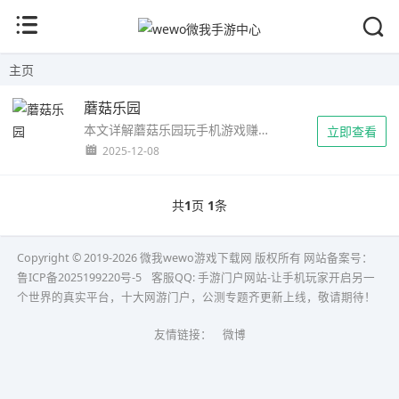
主页
蘑菇乐园
本文详解蘑菇乐园玩手机游戏赚钱方法，包含新人7天会员加成、0.4元红包、1元打卡体验金及1元提现技巧，提供游戏兼职全流程攻略。...
立即查看
2025-12-08
共
1
页
1
条
Copyright © 2019-2026 微我wewo游戏下载网 版权所有 网站备案号：
鲁ICP备2025199220号-5
客服QQ:
手游门户网站-让手机玩家开启另一
个世界的真实平台，十大网游门户，公测专题齐更新上线，敬请期待！
友情链接：
微博