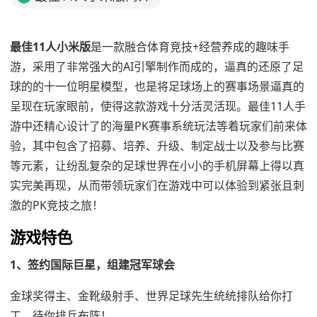
最佳11人小米版
是一款融合体育竞技+经营养成的趣味手
游，采用了非常强大的AI引擎制作而成的，逼真的还原了足
球的的十一位明星模型，也是将足球场上的赛事场景逼真的
呈现在玩家眼前，使得这款游戏十分活灵活现。最佳11人手
游中还精心设计了的海量PK赛事系统玩法等着玩家们前来体
验，其中包含了招募、培养、升级、制定战士以及参与比赛
等元素，让纷乱复杂的足球世界在小小的手机屏幕上得以真
实完美再现，从而带领玩家们在游戏中可以体验到紧张且刺
激的PK竞技之旅！
游戏特色
1、签约国际巨星，组建冠军球会
金球奖得主、金靴级射手、世界足球先生统统排队给你打
工，待你排兵布阵！