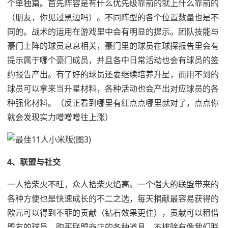
个单独篇。首先阵容是有什么优先级靠前的就上什么靠前的
（朋友，你见过黑边吗）。不同阵型的各个位置数量也是不
同的。战术的运用在游戏里中会有明显的提示。团队技能与
豪门上阵的球员息息相关，豪门里的球员在球探报告里会有
提示属于哪个豪门成员，并且各中日常活动也会有球员的签
约报告产出。有了好的球员还要继续培养升星，而用不到的
球员可以拿来当升星材料，各种活动也会产出对应球员的各
种强化材料。（反正看到哪里有红点点哪里就对了，点点你
就会发现实力噌噌噌往上涨）
4、联盟与社交
一人拾柴火不旺，众人拾柴火焰高。一个强大的联盟带来的
各种方便也是快速成长的不二之选，每天捐献最容易获得的
欧元可以得到不菲的贡献（钻石效果更佳），贡献可以租借
盟友的球员、购买联盟商店的各种道具。不排除有像我们联