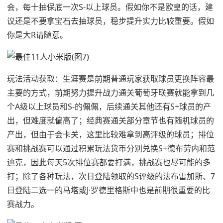
会，每十抽保底一次S-以上球员。假如你不是欧皇的话，建
议还是不要拿宝石去抽球员，稳步提升实力比较重要。假如
你是大R请随意。
玩法活动获取：生涯赛是前期普通玩家获取球员更换阵容最
主要的方式，前期努力提升战力通关葡萄牙联赛就能拿到几
个A级以上球员和S-的佩佩，后续通关其他还有S+球员的产
出，但难度就偏高了；经典赛通关部分章节也有随机球员的
产出，但由于会卡关，这里比较难拿到高评级的球员；排位
赛和挑战赛可以通过积累玩法货币分别兑换S+德布劳内和范
迪克，因此每天5次排位赛都要打满，挑战赛也尽可能的多
打；除了各种玩法，次日登陆领取的S评级的法布雷加斯、7
日登陆二选一的马塔或J·罗德里格斯中也是前期很重要的比
赛战力。