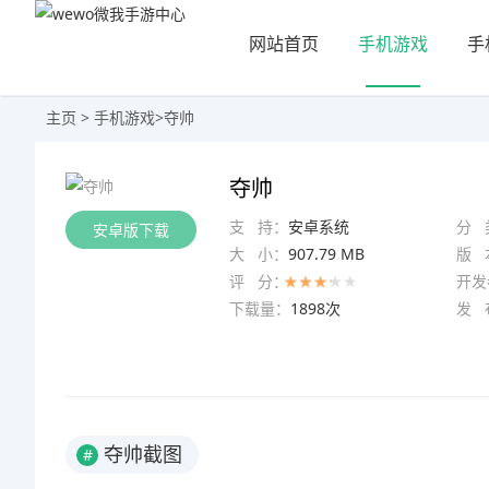
网站首页
手机游戏
手
主页
>
手机游戏
>
夺帅
夺帅
支 持：
安卓系统
分 
安卓版下载
大 小：
907.79 MB
版 
评 分：
开发
下载量：
1898次
发 
夺帅截图
#