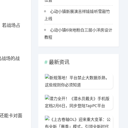
心动小镇新展演吉祥娃娃听雪敲竹
上线
，若战场占
心动小镇6块地粉白三层小洋房设计
教程
出战场的战
最新资讯
新规落
06-0
潜力全开
03-1
还能卡对面
《上古
05-1