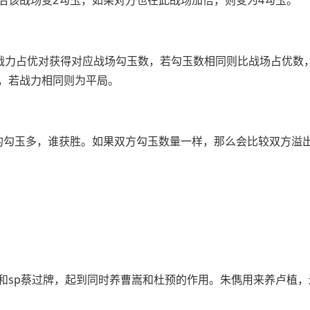
后该战场变2勾玉，如果对方也在此战场加倍，则变为4勾玉。
场战力占优对获得对应战场勾玉数，若勾玉数相同则比战场占优数
，若战力相同则为平局。
的勾玉多，谁获胜。如果双方勾玉数量一样，那么会比较双方溢
和sp蔡过牌，起到同时养曹嵩和杜预的作用。朱儁用来养卢植，