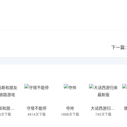
下一篇
托马斯和朋友魔幻铁路游戏
守塔不能停
夺帅
大话西游归来最新版
08次下载
4814次下载
1898次下载
745次下载