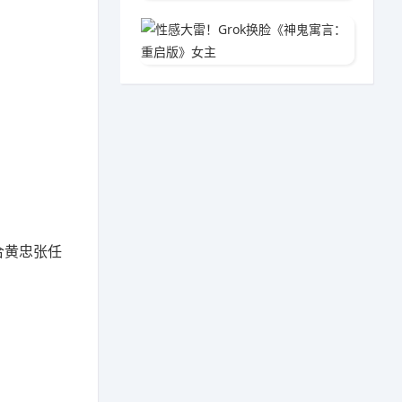
性感大雷
03-1
合黄忠张任