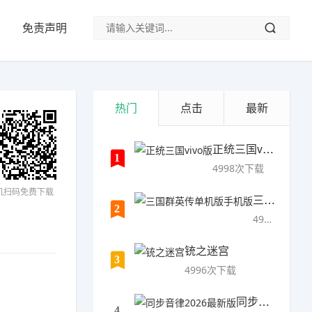
免责声明
热门
点击
最新
正统三国vivo版
1
4998次下载
机扫码免费下载
三国群英传单机版手机版
2
4997次下载
铳之迷宫
3
4996次下载
同步音律2026最新版
4