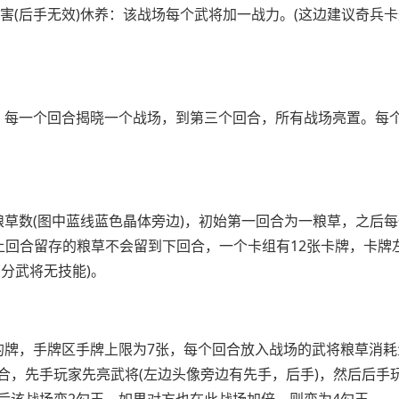
伤害(后手无效)休养：该战场每个武将加一战力。(这边建议奇兵
，每一个回合揭晓一个战场，到第三个回合，所有战场亮置。每
草数(图中蓝线蓝色晶体旁边)，初始第一回合为一粮草，之后
上回合留存的粮草不会留到下回合，一个卡组有12张卡牌，卡牌
分武将无技能)。
的牌，手牌区手牌上限为7张，每个回合放入战场的武将粮草消耗
合，先手玩家先亮武将(左边头像旁边有先手，后手)，然后后手