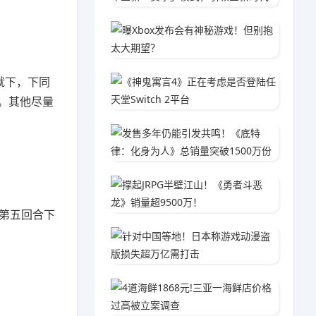
曝Xbo
04-2
《神鬼寓
就下，下同
02-0
。其他尽量
发售多年
04-1
撑起JR
01-2
第五回合下
针对中
02-1
4道海鲜
04-1