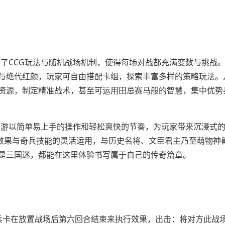
合了CCG玩法与随机战场机制，使得每场对战都充满变数与挑战
与绝代红颜，玩家可自由搭配卡组，探索丰富多样的策略玩法。
资源，制定精准战术，甚至可运用田忌赛马般的智慧，集中优势
帅手游以简单易上手的操作和轻松爽快的节奏，为玩家带来沉浸式
场效果与奇兵技能的灵活运用，与历史名将、文臣君主乃至萌物神
是三国迷，都能在这里体验书写属于自己的传奇篇章。
兵卡在放置战场后第六回合结束来执行效果，出击：将对方此战