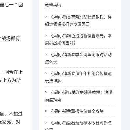
卡最后一个回
教程来啦
心动小镇香芋紫别墅建造教程：详
细步骤轻松打造专属家园
心动小镇粉色泡泡新位置曝光，本
个战场都有
周挑战如何应对？
心动小镇新春季金鸿鱼潮限时活动
怎么玩
每一回合在上
心动小镇新春拜年年礼组合传福运
左上方为所
玩法详解
心动小镇12地洋房建造教程：浪漫
满屋指南
心动小镇香薰摆件位置全攻略
量，不超过
玩家亮，对
心动小镇萤石溜溜橡木今日刷新点
位置