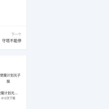
下一个
：守塔不能停
使魔计划光子服
612次下载