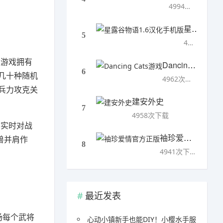
4994次下载
星露谷物语1.6汉化手机版
5
4993次下载
。游戏拥有
Dancing Cats游戏
6
几十种随机
4962次下载
兵力攻克关
建安外史
7
4958次下载
的实时对战
袖珍爱情官方正版
兽并肩作
8
4941次下载
最近发表
场每个武将
心动小镇新手也能DIY！小樱水手服