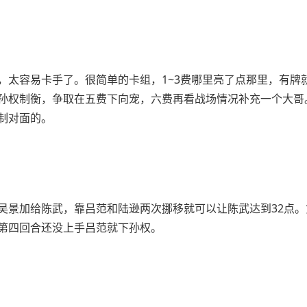
，太容易卡手了。很简单的卡组，1~3费哪里亮了点那里，有牌
孙权制衡，争取在五费下向宠，六费再看战场情况补充一个大哥
制对面的。
吴景加给陈武，靠吕范和陆逊两次挪移就可以让陈武达到32点。
第四回合还没上手吕范就下孙权。