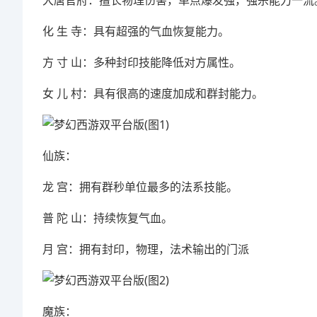
大唐官府：擅长物理伤害，单点爆发强，强杀能力一流
化 生 寺：具有超强的气血恢复能力。
方 寸 山：多种封印技能降低对方属性。
女 儿 村：具有很高的速度加成和群封能力。
仙族：
龙 宫：拥有群秒单位最多的法系技能。
普 陀 山：持续恢复气血。
月 宫：拥有封印，物理，法术输出的门派
魔族：