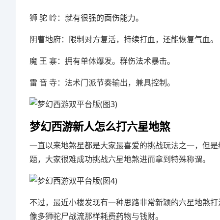
狮 驼 岭：就有很强的面伤能力。
阴曹地府：限制对方复活，持续打血，还能恢复气血。
魔 王 寨：拥有单体爆发。群伤法术暴击。
雷 音 寺：法术门派节奏输出，兼具控制。
梦幻西游新人怎么打六星地煞
一直以来地煞星都是大家最喜爱的挑战玩法之一，但是
题，大家很难成功挑战六星地煞进而拿到特殊称谓。
不过，最近小楼发现有一种思路非常新颖的六星地煞打
像多狮驼尸战流那样耗费药物与钱财。