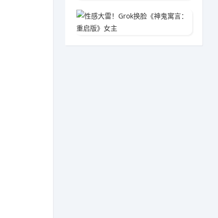
性感大雷
03-1