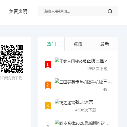
免责声明
热门
点击
最新
正统三国vivo版
1
4998次下载
机扫码免费下载
三国群英传单机版手机版
2
4997次下载
铳之迷宫
3
4996次下载
同步音律2026最新版
4