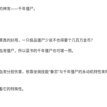
的神宠——千年僵尸。
算真的好用，一只极品僵尸少说不也得要个几百万金币？
血宠僵尸，所以蓝书的千年僵尸也可堪一用。
血宠分担伤害，依靠坐骑技能“眷恋”与千年僵尸的永动机特性来
看它的特殊性。