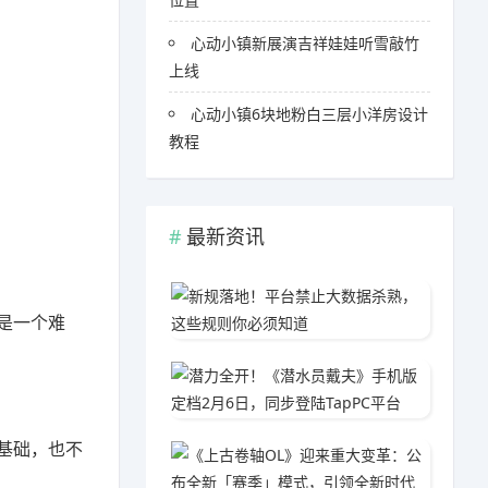
心动小镇新展演吉祥娃娃听雪敲竹
上线
心动小镇6块地粉白三层小洋房设计
教程
最新资讯
新规落
是一个难
06-0
潜力全开
03-1
基础，也不
《上古
05-1