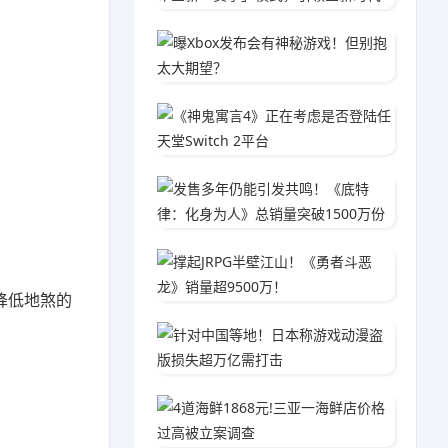
曝Xbo
04-2
《神鬼寓
02-0
发售多年
04-1
撑起JR
01-2
降低地煞的
针对中
02-1
4道海鲜
04-1