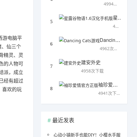
4994次下载
星露谷物语1.6汉化手机版
5
4993次下载
西游电脑平
Dancing Cats游戏
6
魔、仙三个
4962次下载
骨精灵、灵
建安外史
色的人物可
7
4958次下载
结派，成立
已经有超过
袖珍爱情官方正版
。喜欢的玩
8
4941次下载
最近发表
心动小镇新手也能DIY！小樱水手服