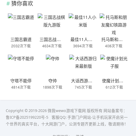
猜你喜欢
三国志霸道
三国志战棋版九游版
最佳11人小米版
托马斯和朋友魔幻铁路游戏
2032次下载
4634次下载
3694次下载
408次下载
守塔不能停
夺帅
大话西游归来最新版
使魔计划光子服
4814次下载
1898次下载
745次下载
612次下载
Copyright © 2019-2026 微我wewo游戏下载网 版权所有 网站备案号：
鲁ICP备2025199220号-5
客服QQ:
手游门户网站-让手机玩家开启另一
个世界的真实平台，十大网游门户，公测专题齐更新上线，敬请期待！