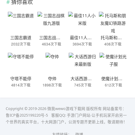
猜你喜欢
三国志霸道
三国志战棋版九游版
最佳11人小米版
托马斯和朋友魔幻铁路游戏
2032次下载
4634次下载
3694次下载
408次下载
守塔不能停
夺帅
大话西游归来最新版
使魔计划光子服
4814次下载
1898次下载
745次下载
612次下载
Copyright © 2019-2026 微我wewo游戏下载网 版权所有 网站备案号：
鲁ICP备2025199220号-5
客服QQ:
手游门户网站-让手机玩家开启另一
个世界的真实平台，十大网游门户，公测专题齐更新上线，敬请期待！
友情链接：
微博