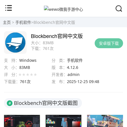
主页
>
手机软件
>
Blockbench官网中文版
Blockbench官网中文版
大小：
83MB
安卓版下载
下载：
761次
支 持：
Windows
分 类：
手机软件
大 小：
83MB
版 本：
4.12.6
评 分：
开发者：
admin
下载量：
761次
发 布：
2025-12-25 09:48
Blockbench官网中文版截图
#