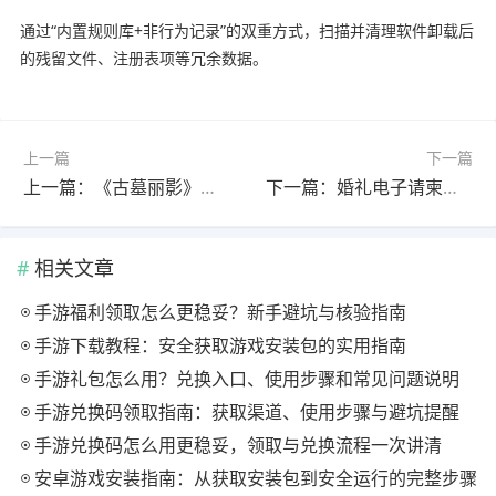
通过“内置规则库+非行为记录”的双重方式，扫描并清理软件卸载后
的残留文件、注册表项等冗余数据。
上一篇
下一篇
上一篇：《古墓丽影》真人剧豪华卡司曝光 索菲·特纳主演劳拉引期待
下一篇：婚礼电子请柬访客记录遭质疑 平台回应仅会员可见
相关文章
手游福利领取怎么更稳妥？新手避坑与核验指南
手游下载教程：安全获取游戏安装包的实用指南
手游礼包怎么用？兑换入口、使用步骤和常见问题说明
手游兑换码领取指南：获取渠道、使用步骤与避坑提醒
手游兑换码怎么用更稳妥，领取与兑换流程一次讲清
安卓游戏安装指南：从获取安装包到安全运行的完整步骤