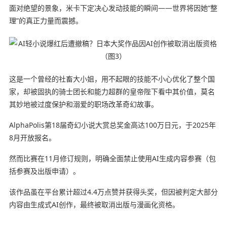
面对绝望的景象，米卡下定决心发动技能的瞬间——世界将因她“整
理”的真正力量而震撼。
这是一个曾经的社畜大小姐，用不起眼的技能不小心优化了整个国
家，却被固执的骑士团长和能力超群的皇帝陛下看中其价值，莫名
其妙地被过度保护和溺爱的职场改革奇幻故事。
AlphaPolis第18届奇幻小说大赏总奖金高达100万日元，于2025年
8月开放报名。
然而比赛在11月修订规则，明确全面禁止使用AI生成内容参赛（包
括参赛及出版申请）。
该作品虽在平台累计超过4.4万点赞并获得头奖，但因被判定大部分
内容由生成式AI创作，最终被取消出版与漫画化资格。