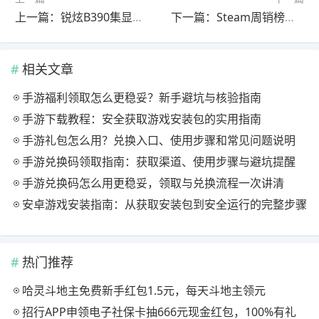
上一篇：锐炫B390集显能否流畅运行《赛博朋克2077》？
下一篇：Steam周销榜《ARC》稳居榜首，《博德之门3》回暖重返前三
相关文章
手游福利领取怎么更稳妥？新手避坑与核验指南
手游下载教程：安全获取游戏安装包的实用指南
手游礼包怎么用？兑换入口、使用步骤和常见问题说明
手游兑换码领取指南：获取渠道、使用步骤与避坑提醒
手游兑换码怎么用更稳妥，领取与兑换流程一次讲清
安卓游戏安装指南：从获取安装包到安全运行的完整步骤
热门推荐
哈灵斗地主免费新手红包1.5元，每天斗地主领元
招行APP申领电子社保卡抽666元现金红包，100%有礼