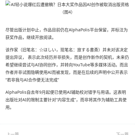
尽管出版计划中止，作品目前仍在AlphaPolis平台保留，并标注为
获奖作品，继续开放阅读。
该作家（旧笔名：☆ほしい，现笔名：旅する書斎）并未对该决定
提出异议， 表示此次经历并非损失，而是创作新作的契机，未来仍
希望继续尝试与AI协同创作，并转向YouTube等多媒体活动。而且
作者并非试图隐瞒使用AI而被发现，而是在后续的声明中公开表示
“若非我与AI合作便无法完成”
AlphaPolis自去年9月起便已使用AI辅助校对错字与用语。这表明
出版社对AI的限制主要针对“内容生成”，而非将其作为辅助工具使
用。
上一篇
下一篇