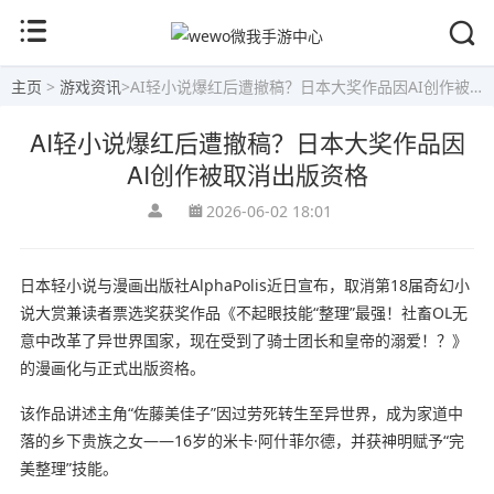
主页
>
游戏资讯
>
AI轻小说爆红后遭撤稿？日本大奖作品因AI创作被取消出版资格
AI轻小说爆红后遭撤稿？日本大奖作品因
AI创作被取消出版资格
2026-06-02 18:01
日本轻小说与漫画出版社AlphaPolis近日宣布，取消第18届奇幻小
说大赏兼读者票选奖获奖作品《不起眼技能“整理”最强！社畜OL无
意中改革了异世界国家，现在受到了骑士团长和皇帝的溺爱！？》
的漫画化与正式出版资格。
该作品讲述主角“佐藤美佳子”因过劳死转生至异世界，成为家道中
落的乡下贵族之女——16岁的米卡·阿什菲尔德，并获神明赋予“完
美整理”技能。