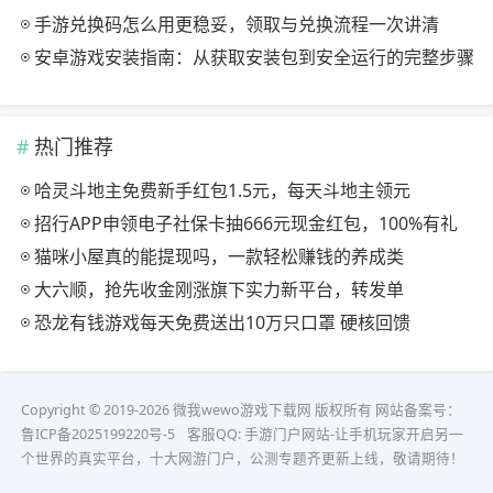
手游兑换码怎么用更稳妥，领取与兑换流程一次讲清
安卓游戏安装指南：从获取安装包到安全运行的完整步骤
热门推荐
哈灵斗地主免费新手红包1.5元，每天斗地主领元
招行APP申领电子社保卡抽666元现金红包，100%有礼
猫咪小屋真的能提现吗，一款轻松赚钱的养成类
大六顺，抢先收金刚涨旗下实力新平台，转发单
恐龙有钱游戏每天免费送出10万只口罩 硬核回馈
Copyright © 2019-2026 微我wewo游戏下载网 版权所有 网站备案号：
鲁ICP备2025199220号-5
客服QQ:
手游门户网站-让手机玩家开启另一
个世界的真实平台，十大网游门户，公测专题齐更新上线，敬请期待！