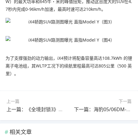
W）的最大功率和645牛・米的峰值扭矩，推动这台庞大的SUV在4.
7秒内完成0-96km/h加速，最高时速可达210km/h。
为了支撑强劲的动力输出，iX4预计将配备容量高达108.7kWh 的锂
离子电池组，其WLTP工况下的续航里程最高可达805公里（500 英
里）。
上一篇
下一篇
上一篇：《全境封锁3》新爆料！制作人称其“怪物级巨作”！
下一篇：海豹05/06DM-i长续航版续航210km 8.98万起
相关文章