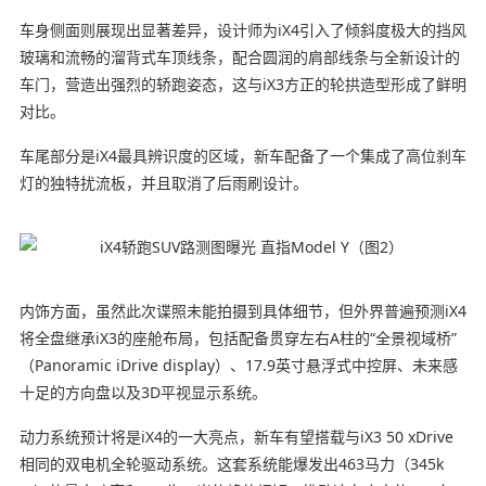
车身侧面则展现出显著差异，设计师为iX4引入了倾斜度极大的挡风
玻璃和流畅的溜背式车顶线条，配合圆润的肩部线条与全新设计的
车门，营造出强烈的轿跑姿态，这与iX3方正的轮拱造型形成了鲜明
对比。
车尾部分是iX4最具辨识度的区域，新车配备了一个集成了高位刹车
灯的独特扰流板，并且取消了后雨刷设计。
内饰方面，虽然此次谍照未能拍摄到具体细节，但外界普遍预测iX4
将全盘继承iX3的座舱布局，包括配备贯穿左右A柱的“全景视域桥”
（Panoramic iDrive display）、17.9英寸悬浮式中控屏、未来感
十足的方向盘以及3D平视显示系统。
动力系统预计将是iX4的一大亮点，新车有望搭载与iX3 50 xDrive
相同的双电机全轮驱动系统。这套系统能爆发出463马力（345k