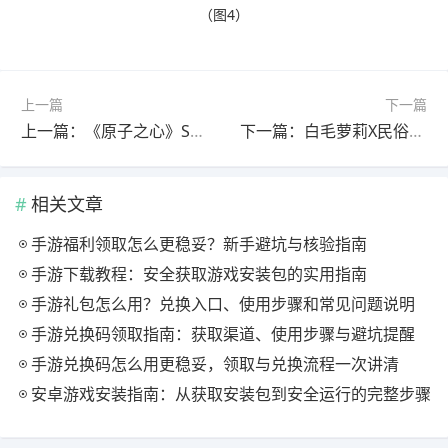
上一篇
下一篇
上一篇：《原子之心》Steam开启二五折史低：国区售价59元 活动持续至1月23日
下一篇：白毛萝莉X民俗悬疑AVG《蜉蝣之国的囚徒》现已正式发售！首发折扣价24.3元！
相关文章
手游福利领取怎么更稳妥？新手避坑与核验指南
手游下载教程：安全获取游戏安装包的实用指南
手游礼包怎么用？兑换入口、使用步骤和常见问题说明
手游兑换码领取指南：获取渠道、使用步骤与避坑提醒
手游兑换码怎么用更稳妥，领取与兑换流程一次讲清
安卓游戏安装指南：从获取安装包到安全运行的完整步骤