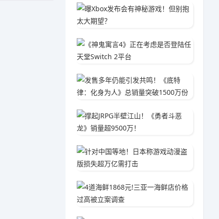
曝Xbo
04-2
《神鬼寓
02-0
发售多年
04-1
撑起JR
01-2
针对中
02-1
4道海鲜
04-1