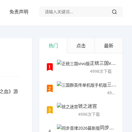
免责声明
热门
点击
最新
正统三国vivo版
1
4998次下载
三国群英传单机版手机版
2
之血》
游
4997次下载
铳之迷宫
3
4996次下载
同步音律2026最新版
4