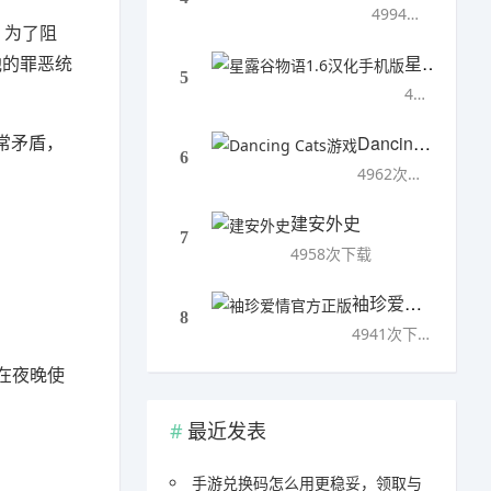
4994次下载
治。为了阻
星露谷物语1.6汉化手机版
他的罪恶统
5
4993次下载
常矛盾，
Dancing Cats游戏
6
4962次下载
建安外史
7
4958次下载
袖珍爱情官方正版
8
4941次下载
在夜晚使
最近发表
手游兑换码怎么用更稳妥，领取与