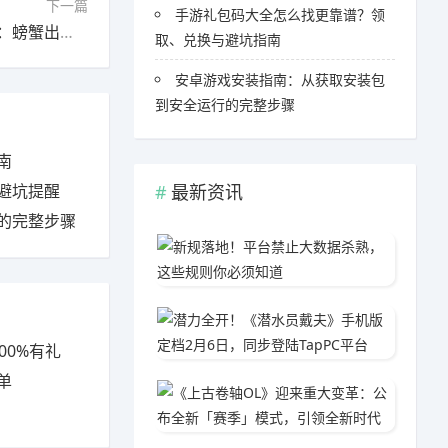
下一篇
手游礼包码大全怎么找更靠谱？领
下一篇：网约车出现“生化异味” 司机贴纸条致歉：螃蟹出逃下落不明
取、兑换与避坑指南
安卓游戏安装指南：从获取安装包
到安全运行的完整步骤
南
避坑提醒
最新资讯
的完整步骤
新规落
06-0
潜力全开
03-1
00%有礼
单
《上古
05-1